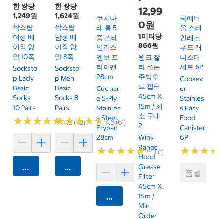
한 쌍당
한 쌍당
12,99
1,249원
1,624원
쿠치나
쿡에버
0원
싹스탑
싹스탑
레 통 5
올 스테
1미터당
여성 베
남성 베
중 스테
인레스
866원
이직 양
이직 양
인리스
푸드 캐
말 10족
말 8족
엠보 프
윙크 잘
니스터
라이팬
라 쓰는
세트 6P
Socksto
Socksto
28cm
주방후
P Lady
P Men
Cookev
드 필터
Basic
Basic
Cucinar
Er
45cm X
Socks
Socks 8
E 5-Ply
Stainles
15m / 최
10 Pairs
Pairs
Stainles
S Easy
소 구매
S Steel
Food
★
★
★
★
★
★
★
★
★
★
★
★
★
★
★
★
★
★
★
★
4.6 (78)
4.6 (61)
2
Frypan
Canister
28cm
Wink
6P
Range
★
★
★
★
★
★
★
★
★
★
★
★
★
★
★
★
5.0 (1)
Hood
카트에 담기
카트에 담기
Grease
품절
Filter
45cm X
15m /
카트에 담기
Min
Order