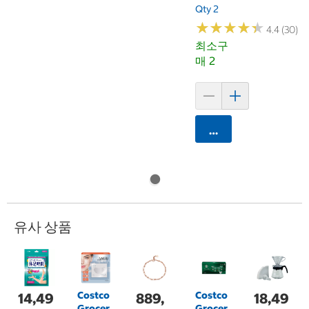
Qty 2
★
★
★
★
★
★
★
★
★
★
4.4 (30)
최소구
매 2
카트에 담기
유사 상품
Costco
Costco
14,49
889,
18,49
Grocer
Grocer