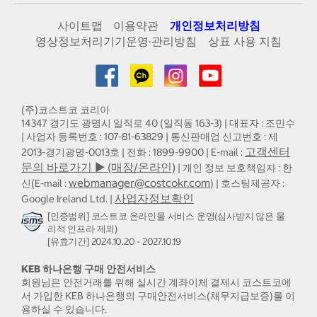
사이트맵
이용약관
개인정보처리방침
영상정보처리기기운영·관리방침
상표 사용 지침
(주)코스트코 코리아
14347 경기도 광명시 일직로 40 (일직동 163-3) | 대표자 : 조민수
| 사업자 등록번호 : 107-81-63829 | 통신판매업 신고번호 : 제
고객센터
2013-경기광명-0013호 | 전화 : 1899-9900 | E-mail :
문의 바로가기 ▶ (매장/온라인)
| 개인 정보 보호책임자 : 한
webmanager@costcokr.com
신(E-mail :
) | 호스팅제공자 :
사업자정보확인
Google Ireland Ltd. |
[인증범위] 코스트코 온라인몰 서비스 운영(심사받지 않은 물
리적 인프라 제외)
[유효기간] 2024.10.20 - 2027.10.19
KEB 하나은행 구매 안전서비스
회원님은 안전거래를 위해 실시간 계좌이체 결제시 코스트코에
서 가입한 KEB 하나은행의 구매안전서비스(채무지급보증)를 이
용하실 수 있습니다.