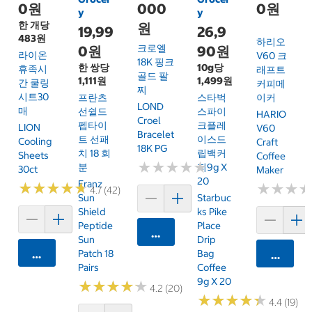
0원
000
0원
y
y
한 개당
원
19,99
26,9
483원
하리오
크로엘
0원
90원
라이온
V60 크
18K 핑크
한 쌍당
10g당
휴족시
래프트
골드 팔
1,111원
1,499원
간 쿨링
커피메
찌
시트30
프란츠
스타벅
이커
LOND
매
선쉴드
스파이
HARIO
Croel
펩타이
크플레
LION
V60
Bracelet
트 선패
이스드
Cooling
Craft
18K PG
치 18 회
립백커
Sheets
Coffee
★
★
★
★
★
★
★
★
★
★
분
피9g X
30ct
Maker
20
Franz
★
★
★
★
★
★
★
★
★
★
★
★
★
★
★
★
4.7 (42)
Sun
Starbuc
Shield
Ks Pike
Peptide
Place
카트에 담기
Sun
Drip
카트에 담기
Patch 18
Bag
카트에 
Pairs
Coffee
9g X 20
★
★
★
★
★
★
★
★
★
★
4.2 (20)
★
★
★
★
★
★
★
★
★
★
4.4 (19)