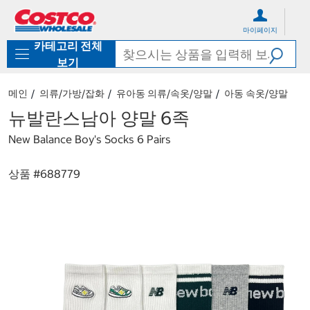
컨
메
텐
뉴
마이페이지
츠
로
카테고리 전체
로
바
바
로
보기
로
가
가
기
메인
의류/가방/잡화
유아동 의류/속옷/양말
아동 속옷/양말
기
뉴발란스남아 양말 6족
New Balance Boy's Socks 6 Pairs
상품 #
688779