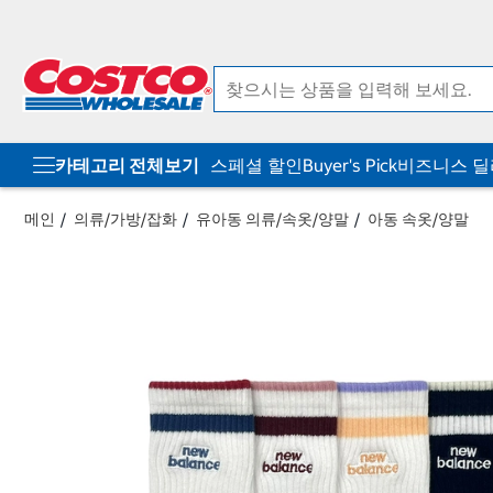
컨
메
텐
뉴
츠
로
로
바
바
로
로
가
가
기
기
카테고리 전체보기
스페셜 할인
Buyer's Pick
비즈니스 
메인
의류/가방/잡화
유아동 의류/속옷/양말
아동 속옷/양말