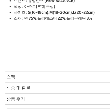
브랜드 : 뉴발란스 (NEW BALANCE)
색상 : 아쏘트(혼합 구성)
사이즈 : S(16~18cm),M(18~20cm),L(20~22cm)
소재 : 면 75%,폴리에스터 22%,폴리우레탄 3%
스펙
배송 및 환불
상품 후기