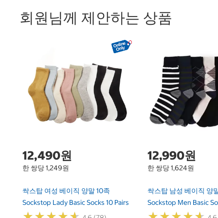
회원님께 제안하는 상품
12,490원
12,990원
한 쌍당 1,249원
한 쌍당 1,624원
싹스탑 여성 베이직 양말 10족
싹스탑 남성 베이직 양말
Sockstop Lady Basic Socks 10 Pairs
Sockstop Men Basic Soc
★
★
★
★
★
★
★
★
★
★
★
★
★
★
★
★
★
★
★
★
4.6 (78)
4.6