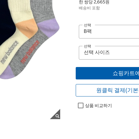
한 쌍당 2,665원
배송비 포함
선택
선택
쇼핑카트에
원클릭 결제(기본
상품 비교하기