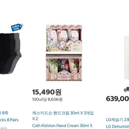
15,490원
639,0
100㎖당 8,606원
 8족
캐스키드슨 핸드크림 30ml X 3개입
X 2
LG제습기 23
ks 8 Pairs
Cath Kidston Hand Cream 30ml X
LG Dehumid
 (61)