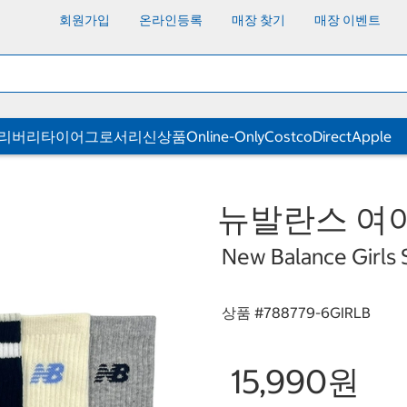
회원가입
온라인등록
매장 찾기
매장 이벤트
딜리버리
타이어
그로서리
신상품
Online-Only
CostcoDirect
Apple
뉴발란스 여아동
New Balance Girls S
상품 #
788779-6GIRLB
15,990원