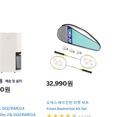
C
에
스
Ae
9
32,990원
00원
요넥스 배드민턴 라켓 세트
L DQ235MEGA
Yonex Badminton Kit Set
ifier 23L DQ235MEGA
★
★
★
★
★
★
★
★
★
★
4.4 (23)