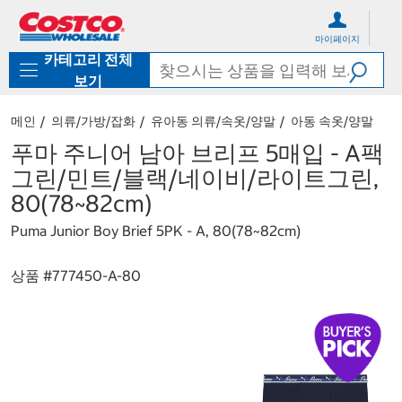
컨
메
텐
뉴
마이페이지
츠
로
카테고리 전체
로
바
바
로
보기
로
가
가
기
메인
의류/가방/잡화
유아동 의류/속옷/양말
아동 속옷/양말
기
푸마 주니어 남아 브리프 5매입 - A팩
그린/민트/블랙/네이비/라이트그린,
80(78~82cm)
Puma Junior Boy Brief 5PK - A, 80(78~82cm)
상품 #
777450-A-80