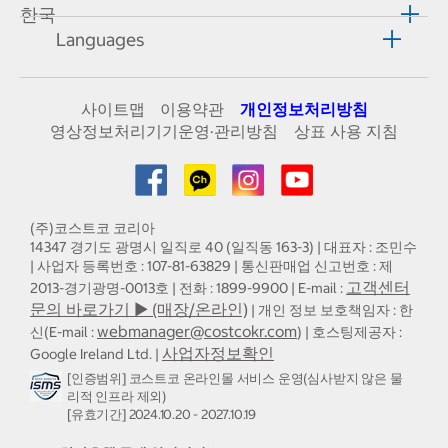
한국
Languages
사이트맵
이용약관
개인정보처리방침
영상정보처리기기운영·관리방침
상표 사용 지침
(주)코스트코 코리아
14347 경기도 광명시 일직로 40 (일직동 163-3) | 대표자 : 조민수
| 사업자 등록번호 : 107-81-63829 | 통신판매업 신고번호 : 제
고객센터
2013-경기광명-0013호 | 전화 : 1899-9900 | E-mail :
문의 바로가기 ▶ (매장/온라인)
| 개인 정보 보호책임자 : 한
webmanager@costcokr.com
신(E-mail :
) | 호스팅제공자 :
사업자정보확인
Google Ireland Ltd. |
[인증범위] 코스트코 온라인몰 서비스 운영(심사받지 않은 물
리적 인프라 제외)
[유효기간] 2024.10.20 - 2027.10.19