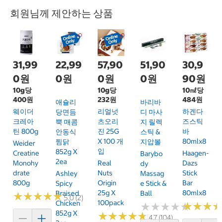
회원님께 제안하는 상품
31,99
22,99
57,90
51,90
30,9
0원
0원
0원
0원
90원
10g당
10g당
10㎖당
400원
232원
484원
애슐리
바리바
웨이더
리얼넛
하겐다
당면듬
디 마사
크레아
츠오리
즈스틱
뿍 매콤
지 릴렉
틴 800g
진 25G
바
안동식
스틱 &
X 100 개
80mlx8
찜닭
지압볼
Weider
입
852g X
Creatine
Haagen-
Barybo
2ea
Monohy
Real
Dazs
Dy
Drate
Nuts
Stick
Ashley
Massag
800g
Origin
Bar
Spicy
E Stick &
25g X
80mlx8
Braised
Ball
★
★
★
★
★
★
★
★
★
★
5.0 (2)
100pack
Chicken
★
★
★
★
★
★
★
★
★
★
★
★
★
★
★
★
852g X
★
★
★
★
★
★
★
★
★
★
4.7 (104)