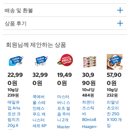
배송 및 환불
상품 후기
회원님께 제안하는 상품
22,99
32,99
19,49
30,9
57,90
0원
0원
0원
90원
0원
10g당
10㎖당
10g당
239원
484원
232원
쿡에버
마스터
매일유
하겐다
리얼넛
올 스테
버니 스
업 Arla
즈스틱
츠오리
인레스
포츠 얼
포션 크
바
진 25G
푸드 캐
음 주머
림치즈
80mlx8
X 100 개
니스터
니 2개
20g X
입
세트 6P
Haagen-
Master