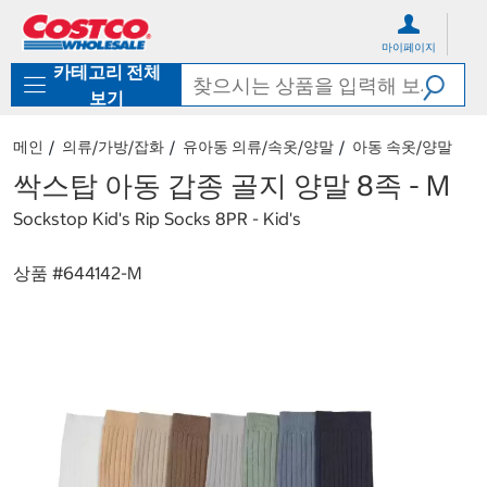
컨
메
텐
뉴
마이페이지
츠
로
카테고리 전체
로
바
바
로
보기
로
가
가
기
메인
의류/가방/잡화
유아동 의류/속옷/양말
아동 속옷/양말
기
싹스탑 아동 갑종 골지 양말 8족 - M
Sockstop Kid's Rip Socks 8PR - Kid's
상품 #
644142-M