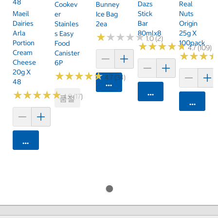
48
Dazs
Real
Cookev
Bunney
Maeil
Stick
Nuts
Er
Ice Bag
Dairies
Bar
Origin
Stainles
2ea
Arla
80mlx8
25g X
S Easy
★
★
★
★
★
★
★
★
★
★
1.0 (2)
Portion
100pack
Food
★
★
★
★
★
★
★
★
★
★
4.7 (109)
Cream
Canister
★
★
★
★
★
★
Cheese
6P
20g X
★
★
★
★
★
★
★
★
★
★
4.7 (34)
48
카트에 담기
카트에 담기
★
★
★
★
★
★
★
★
★
★
4.9 (17)
품절
카트에 
카트에 담기