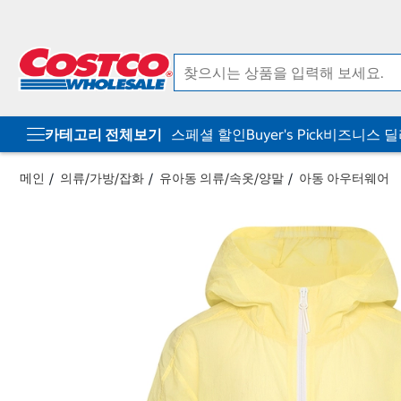
컨
메
텐
뉴
츠
로
로
바
바
로
로
가
가
기
기
카테고리 전체보기
스페셜 할인
Buyer's Pick
비즈니스 
메인
의류/가방/잡화
유아동 의류/속옷/양말
아동 아우터웨어