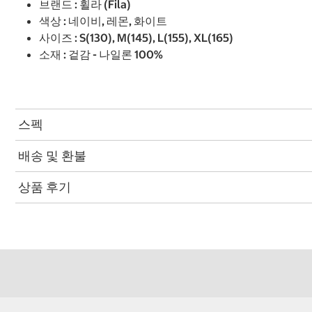
브랜드 : 휠라 (Fila)
색상 : 네이비, 레몬, 화이트
사이즈 : S(130), M(145), L(155), XL(165)
소재 : 겉감 - 나일론 100%
스펙
배송 및 환불
상품 후기