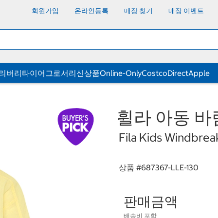
회원가입
온라인등록
매장 찾기
매장 이벤트
딜리버리
타이어
그로서리
신상품
Online-Only
CostcoDirect
Apple
휠라 아동 바람막
Fila Kids Windbrea
상품 #
687367-LLE-130
판매금액
배송비 포함