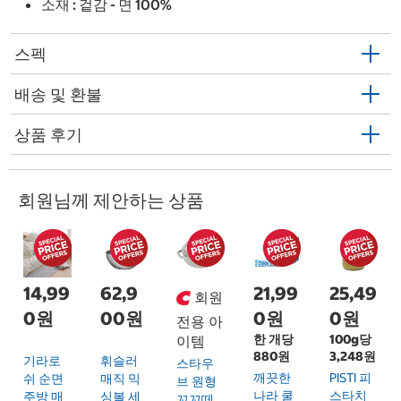
소재 : 겉감 - 면 100%
스펙
배송 및 환불
상품 후기
회원님께 제안하는 상품
14,99
62,9
21,99
25,49
회원
0원
00원
0원
0원
전용 아
한 개당
100g당
이템
880원
3,248원
기라로
휘슬러
스타우
깨끗한
PISTI 피
쉬 순면
매직 믹
브 원형
나라 쿨
스타치
주방 매
싱볼 세
꼬꼬떼