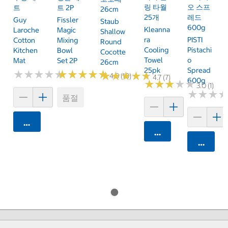
링 타월
오 스프
트
트 2P
26cm
25개
레드
Guy
Fissler
Staub
600g
Kleanna
Laroche
Magic
Shallow
Ra
PISTI
Cotton
Mixing
Round
Cooling
Pistachi
Kitchen
Bowl
Cocotte
Towel
O
Mat
Set 2P
26cm
25pk
Spread
★
★
★
★
★
★
★
★
★
★
★
★
★
★
★
★
★
★
★
★
★
★
★
★
★
★
★
★
★
★
4.9 (10)
4.7 (7)
600g
★
★
★
★
★
★
★
★
★
★
3.0 (1)
★
★
★
★
★
★
품절
카트에 담기
카트에 담기
카트에 