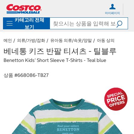
컨
메
텐
뉴
마이페이지
츠
로
카테고리 전체
로
바
바
로
보기
로
가
가
기
메인
의류/가방/잡화
유아동 의류/속옷/양말
아동 상의
기
베네통 키즈 반팔 티셔츠 - 틸블루
Benetton Kids' Short Sleeve T-Shirts - Teal blue
상품 #
668086-TB27