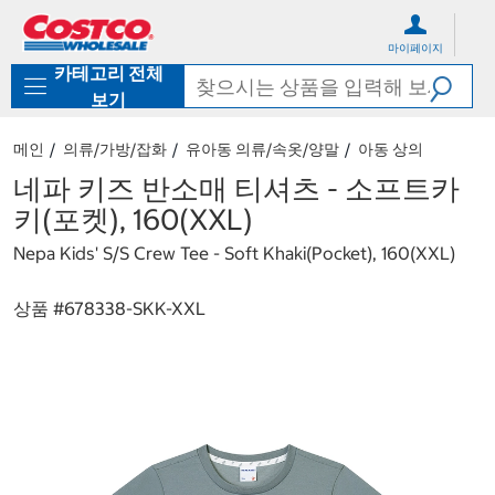
컨
메
텐
뉴
마이페이지
츠
로
카테고리 전체
로
바
바
로
보기
로
가
가
기
메인
의류/가방/잡화
유아동 의류/속옷/양말
아동 상의
기
네파 키즈 반소매 티셔츠 - 소프트카
키(포켓), 160(XXL)
Nepa Kids' S/S Crew Tee - Soft Khaki(Pocket), 160(XXL)
상품 #
678338-SKK-XXL