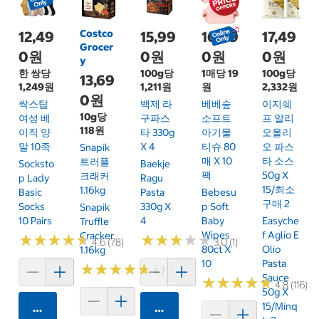
Costco
12,49
15,99
16,99
17,49
Grocer
0원
0원
0원
0원
y
한 쌍당
100g당
1매당 19
100g당
13,69
1,249원
1,211원
원
2,332원
0원
싹스탑
백제 라
베베숲
이지쉐
10g당
여성 베
구파스
소프트
프 알리
118원
이직 양
타 330g
아기물
오올리
말 10족
X 4
티슈 80
오 파스
Snapik
매 X 10
타 소스
트러플
Socksto
Baekje
팩
50g X
크래커
P Lady
Ragu
15/최소
1.16kg
Basic
Pasta
Bebesu
구매 2
Socks
330g X
P Soft
Snapik
10 Pairs
4
Baby
Easyche
Truffle
Wipes
F Aglio E
Cracker
★
★
★
★
★
★
★
★
★
★
★
★
★
★
★
★
★
★
★
★
4.6 (78)
3.0 (1)
80ct X
Olio
1.16kg
10
Pasta
★
★
★
★
★
★
★
★
★
★
4.7 (159)
Sauce
★
★
★
★
★
★
★
★
★
★
4.8 (116)
50g X
15/Minq
카트에 담기
카트에 담기