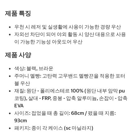
제품 특징
우천 시 레저 및 실생활에 사용이 가능한 경량 우산
자외선 차단이 되어 야외 활동 시 양산 대용으로 사용
이 가능한 기능성 아웃도어 우산
제품 사양
색상: 블랙, 브라운
주머니 멜빵: 고탄력 고무밴드 멜빵끈을 적용한 포터
블 우산
재질: 원단 - 폴리에스테르 100% (원단 내부 암막 pu
코팅), 살대 - FRP, 중봉 - 압축 알루미늄, 손잡이 - 압축
EVA
사이즈: 접었을 때 총 길이: 68cm / 폈을 때 지름:
93cm
패키지: 종이 각 케이스 (sc 마닐라지)