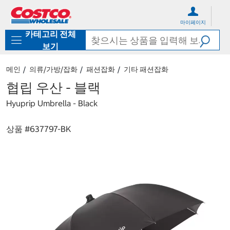
컨
메
텐
뉴
마이페이지
츠
로
카테고리 전체
로
바
바
로
보기
로
가
가
기
메인
의류/가방/잡화
패션잡화
기타 패션잡화
기
협립 우산 - 블랙
Hyuprip Umbrella - Black
상품 #
637797-BK