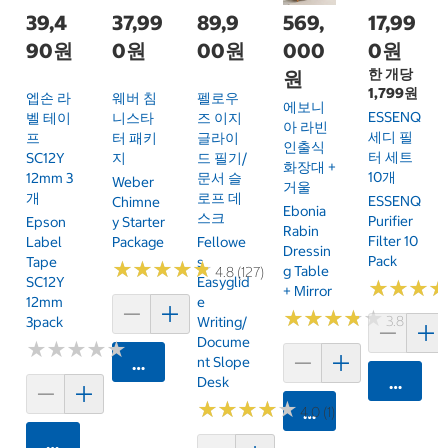
39,4
37,99
89,9
569,
17,99
90원
0원
00원
000
0원
한 개당
원
1,799원
엡손 라
웨버 침
펠로우
에보니
ESSENQ
벨 테이
니스타
즈 이지
아 라빈
세디 필
프
터 패키
글라이
인출식
터 세트
SC12Y
지
드 필기/
화장대 +
10개
12mm 3
문서 슬
Weber
거울
개
로프 데
ESSENQ
Chimne
Ebonia
스크
Purifier
Epson
Y Starter
Rabin
Filter 10
Label
Package
Fellowe
Dressin
Pack
Tape
S
★
★
★
★
★
★
★
★
★
★
G Table
4.8 (127)
SC12Y
Easyglid
★
★
★
★
★
★
+ Mirror
12mm
E
★
★
★
★
★
★
★
★
★
★
3.8 (10)
3pack
Writing/
Docume
★
★
★
★
★
★
★
★
★
★
Nt Slope
카트에 담기
Desk
카트에 
★
★
★
★
★
★
★
★
★
★
4.0 (1)
카트에 담기
카트에 담기