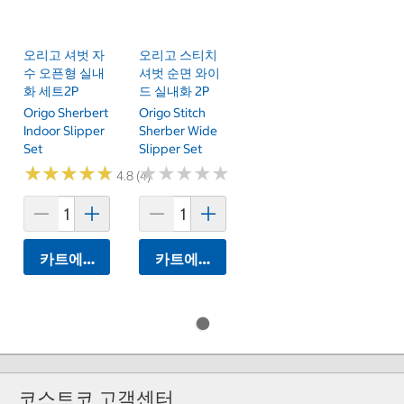
오리고 셔벗 자
오리고 스티치
수 오픈형 실내
셔벗 순면 와이
화 세트2P
드 실내화 2P
Origo Sherbert
Origo Stitch
Indoor Slipper
Sherber Wide
Set
Slipper Set
★
★
★
★
★
★
★
★
★
★
★
★
★
★
★
★
★
★
★
★
4.8 (4)
카트에 담기
카트에 담기
코스트코 고객센터