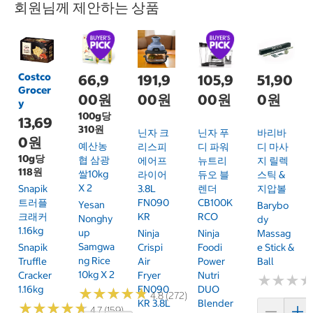
회원님께 제안하는 상품
Costco
66,9
191,9
105,9
51,90
Grocer
00원
00원
00원
0원
y
100g당
13,69
310원
닌자 크
닌자 푸
바리바
0원
예산농
리스피
디 파워
디 마사
10g당
협 삼광
에어프
뉴트리
지 릴렉
118원
쌀10kg
라이어
듀오 블
스틱 &
X 2
Snapik
3.8L
렌더
지압볼
트러플
FN090
CB100K
Yesan
Barybo
크래커
KR
RCO
Nonghy
Dy
1.16kg
Up
Ninja
Ninja
Massag
Samgwa
Snapik
Crispi
Foodi
E Stick &
Ng Rice
Truffle
Air
Power
Ball
10kg X 2
Cracker
Fryer
Nutri
★
★
★
★
★
★
1.16kg
FN090
DUO
★
★
★
★
★
★
★
★
★
★
4.8 (272)
KR 3.8L
Blender
★
★
★
★
★
★
★
★
★
★
4.7 (159)