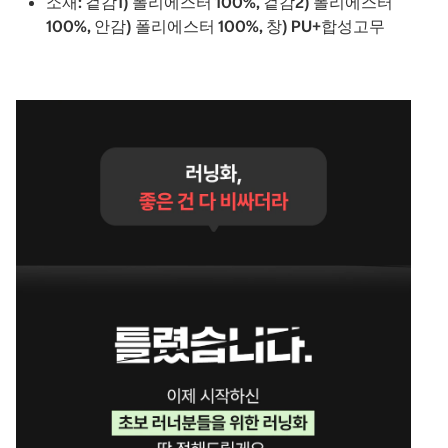
소재: 겉감1) 폴리에스터 100%, 겉감2) 폴리에스터
100%, 안감) 폴리에스터 100%, 창) PU+합성고무