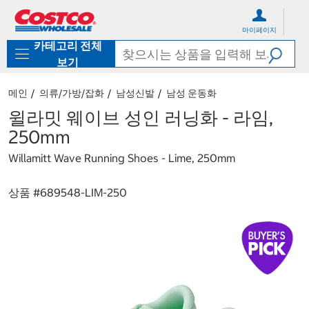
컨
메
텐
뉴
마이페이지
츠
로
카테고리 전체
로
바
바
로
보기
로
가
가
기
메인
의류/가방/잡화
남성신발
남성 운동화
기
윌라밋 웨이브 성인 러닝화 - 라임,
250mm
Willamitt Wave Running Shoes - Lime, 250mm
상품 #
689548-LIM-250