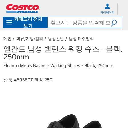
컨
메
텐
뉴
마이페이지
츠
로
카테고리 전체
로
바
바
로
보기
로
가
가
기
메인
의류/가방/잡화
남성신발
남성 캐주얼화
기
엘칸토 남성 밸런스 워킹 슈즈 - 블랙,
250mm
Elcanto Men's Balance Walking Shoes - Black, 250mm
상품 #
693877-BLK-250