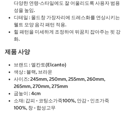
다양한 연령·스타일에도 잘 어울리도록 사용자 범용
성을 높임.
디테일 : 몰드창 가장자리에 드레스화를 연상시키는
웰트 모양 음각 패턴 적용.
힐 패턴을 미세하게 조정하여 뒤꿈치 잡아주는 핏 강
화.
제품 사양
브랜드 : 엘칸토(Elcanto)
색상 : 블랙, 브라운
사이즈: 245mm, 250mm, 255mm, 260mm,
265mm, 270mm, 275mm
굽높이 : 4cm
소재: 갑피 - 코팅소가죽100%, 안감 - 인조가죽
100%, 창 - 합성고무