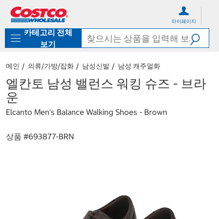
컨
메
텐
뉴
마이페이지
츠
로
카테고리 전체
로
바
바
로
보기
로
가
가
기
메인
의류/가방/잡화
남성신발
남성 캐주얼화
기
엘칸토 남성 밸런스 워킹 슈즈 - 브라
운
Elcanto Men's Balance Walking Shoes - Brown
상품 #
693877-BRN