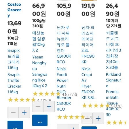
Costco
66,9
105,9
191,9
26,4
Grocer
00원
00원
00원
90원
y
100g당
10미터
13,69
310원
당 221원
닌자 푸
닌자 크
0원
예산농
커클랜
디 파워
리스피
10g당
협 삼광
드 시그
뉴트리
에어프
118원
쌀10kg
니춰 프
듀오 블
라이어
X 2
리미엄 3
Snapik
렌더
3.8L
겹화장
트러플
CB100K
FN090
Yesan
지40m
크래커
RCO
KR
Nonghy
X 30롤
1.16kg
Up
Ninja
Ninja
Samgwa
Kirkland
Snapik
Foodi
Crispi
Ng Rice
Signatur
Truffle
Power
Air
10kg X 2
E
Cracker
Nutri
Fryer
Premiu
1.16kg
DUO
FN090
★
★
★
★
★
★
★
★
★
★
4.8 (273)
M Bath
Blender
KR 3.8L
★
★
★
★
★
★
★
★
★
★
4.7 (159)
Tissue
CB100K
★
★
★
★
★
★
★
★
★
★
5.0 (6)
40m X
RCO
30
★
★
★
★
★
★
★
★
★
★
4.8 (250)
카트에 담기
★
★
★
★
★
★
카트에 담기