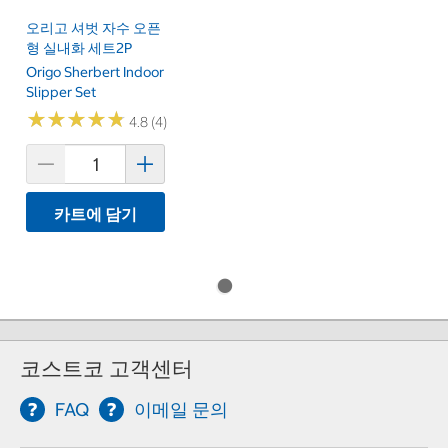
오리고 셔벗 자수 오픈
형 실내화 세트2P
Origo Sherbert Indoor
Slipper Set
★
★
★
★
★
★
★
★
★
★
4.8 (4)
카트에 담기
코스트코 고객센터
FAQ
이메일 문의