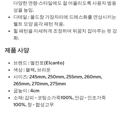
다양한 연령·스타일에도 잘 어울리도록 사용자 범용
성을 높임.
디테일 : 몰드창 가장자리에 드레스화를 연상시키는
웰트 모양 음각 패턴 적용.
힐 패턴을 미세하게 조정하여 뒤꿈치 잡아주는 핏 강
화.
제품 사양
브랜드 : 엘칸토(Elcanto)
색상 : 블랙, 브라운
사이즈: 245mm, 250mm, 255mm, 260mm,
265mm, 270mm, 275mm
굽높이 : 4cm
소재: 갑피 - 코팅소가죽100%, 안감 - 인조가죽
100%, 창 - 합성고무