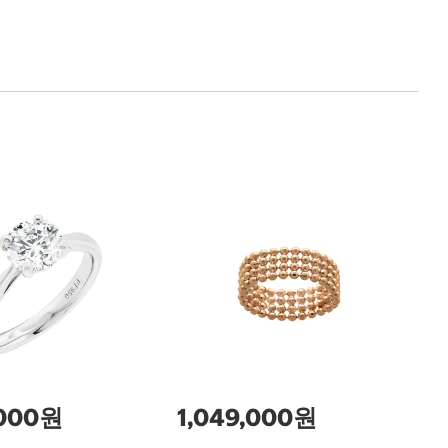
1
총
반
0.
M
,000원
1,049,000원