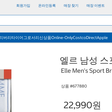
회원가입
온라인등록
매장 찾기
매장 이벤트
딜리버리
타이어
그로서리
신상품
Online-Only
CostcoDirect
Apple
엘르 남성 스
Elle Men's Sport Br
상품 #
677880
22,990원