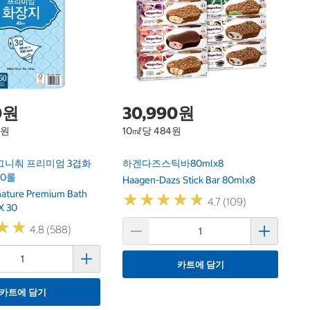
닌
F
Ni
0원
30,990원
1원
10㎖당 484원
그니춰 프리미엄 3겹화
하겐다즈스틱바80mlx8
30롤
Haagen-Dazs Stick Bar 80mlx8
gnature Premium Bath
★
★
★
★
★
★
★
★
★
★
4.7 (109)
X 30
★
★
★
★
4.8 (588)
카트에 담기
카트에 담기