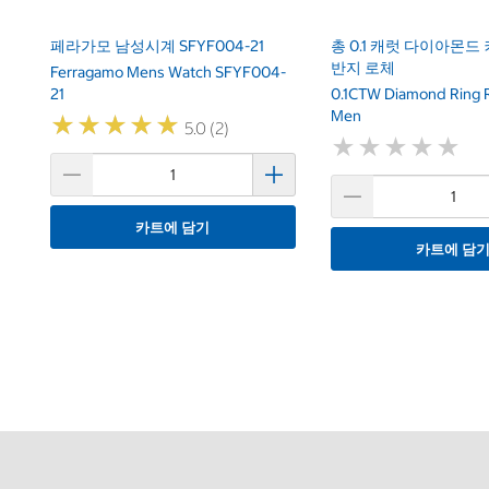
페라가모 남성시계 SFYF004-21
총 0.1 캐럿 다이아몬드
반지 로체
Ferragamo Mens Watch SFYF004-
21
0.1CTW Diamond Ring 
Men
★
★
★
★
★
★
★
★
★
★
5.0 (2)
★
★
★
★
★
★
★
★
★
★
카트에 담기
카트에 담