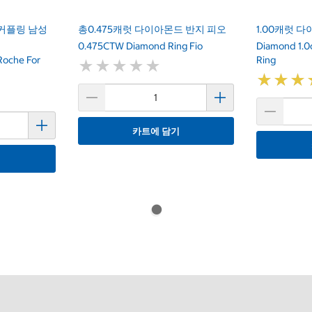
 커플링 남성
총0.475캐럿 다이아몬드 반지 피오
1.00캐럿 
0.475CTW Diamond Ring Fio
Diamond 1.0c
Roche For
Ring
★
★
★
★
★
★
★
★
★
★
★
★
★
★
★
★
카트에 담기
기