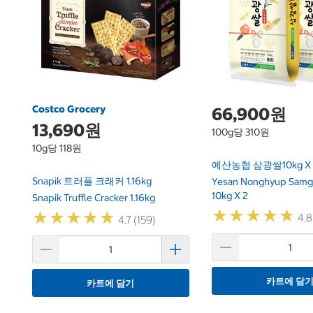
Costco Grocery
66,900원
13,690원
100g당 310원
10g당 118원
예산농협 삼광쌀10kg X 
Snapik 트러플 크래커 1.16kg
Yesan Nonghyup Samg
10kg X 2
Snapik Truffle Cracker 1.16kg
★
★
★
★
★
★
★
★
★
★
★
★
★
★
★
★
★
★
★
★
4.8
4.7 (159)
카트에 담
카트에 담기