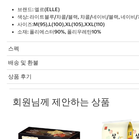
브랜드: 엘르(ELLE)
색상: 라이트블루/챠콜/블랙, 챠콜/네이비/블랙, 네이비
사이즈:M(95),L(100),XL(105),XXL(110)
소재: 폴리에스터90%, 폴리우레탄10%
스펙
배송 및 환불
상품 후기
회원님께 제안하는 상품