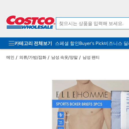
컨
메
텐
뉴
츠
로
로
바
바
로
로
가
가
기
기
카테고리 전체보기
스페셜 할인
Buyer's Pick
비즈니스 
메인
의류/가방/잡화
남성 속옷/양말
남성 팬티