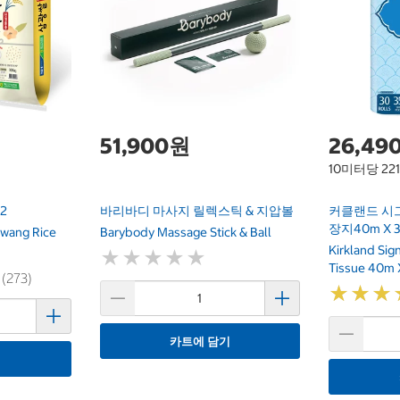
51,900원
26,49
10미터당 22
2
바리바디 마사지 릴렉스틱 & 지압볼
커클랜드 시
장지40m X 
wang Rice
Barybody Massage Stick & Ball
Kirkland Si
★
★
★
★
★
★
★
★
★
★
Tissue 40m 
 (273)
★
★
★
★
★
★
카트에 담기
기