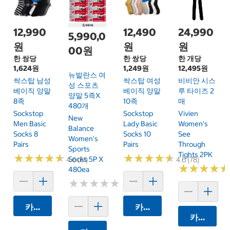
12,990
12,490
24,990
5,990,0
원
원
원
00원
한 쌍당
한 쌍당
한 개당
1,624원
1,249원
12,495원
뉴발란스 여
싹스탑 남성
싹스탑 여성
비비안 시스
성 스포츠
베이직 양말
베이직 양말
루 타이즈 2
양말 5족x
8족
10족
매
480개
Sockstop
Sockstop
Vivien
New
Men Basic
Lady Basic
Women's
Balance
Socks 8
Socks 10
See
Women's
Pairs
Pairs
Through
Sports
Tights 2PK
★
★
★
★
★
★
★
★
★
★
★
★
★
★
★
★
★
★
★
★
Socks 5P X
4.6 (61)
4.6 (78)
★
★
★
★
★
★
★
★
★
★
480ea
★
★
★
★
★
★
★
★
★
★
카트에 담기
카트에 담기
카트에 담