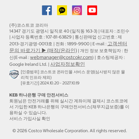
(주)코스트코 코리아
14347 경기도 광명시 일직로 40 (일직동 163-3) | 대표자 : 조민수
| 사업자 등록번호 : 107-81-63829 | 통신판매업 신고번호 : 제
고객센터
2013-경기광명-0013호 | 전화 : 1899-9900 | E-mail :
문의 바로가기 ▶ (매장/온라인)
| 개인 정보 보호책임자 : 한
webmanager@costcokr.com
신(E-mail :
) | 호스팅제공자 :
사업자정보확인
Google Ireland Ltd. |
[인증범위] 코스트코 온라인몰 서비스 운영(심사받지 않은 물
리적 인프라 제외)
[유효기간] 2024.10.20 - 2027.10.19
KEB 하나은행 구매 안전서비스
회원님은 안전거래를 위해 실시간 계좌이체 결제시 코스트코에
서 가입한 KEB 하나은행의 구매안전서비스(채무지급보증)를 이
용하실 수 있습니다.
서비스 가입사실 확인
©
2026
Costco Wholesale Corporation.
All rights reserved.