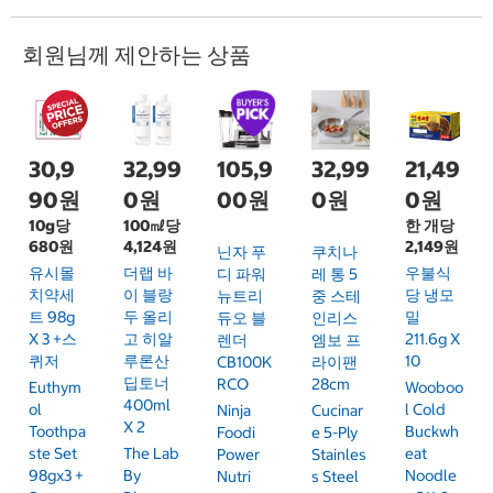
회원님께 제안하는 상품
30,9
32,99
105,9
32,99
21,49
90원
0원
00원
0원
0원
10g당
100㎖당
한 개당
680원
4,124원
2,149원
닌자 푸
쿠치나
유시몰
더랩 바
우불식
디 파워
레 통 5
치약세
이 블랑
당 냉모
뉴트리
중 스테
트 98g
두 올리
밀
듀오 블
인리스
X 3 +스
고 히알
211.6g X
렌더
엠보 프
퀴저
루론산
10
CB100K
라이팬
딥토너
RCO
28cm
Euthym
Wooboo
400ml
Ol
L Cold
Ninja
Cucinar
X 2
Toothpa
Buckwh
Foodi
E 5-Ply
Ste Set
The Lab
Eat
Power
Stainles
98gx3 +
By
Noodle
Nutri
S Steel