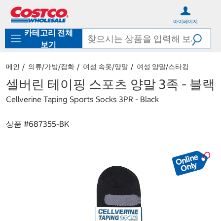
컨
메
텐
뉴
마이페이지
츠
로
카테고리 전체
로
바
바
로
보기
로
가
가
기
메인
의류/가방/잡화
여성 속옷/양말
여성 양말/스타킹
기
셀버린 테이핑 스포츠 양말 3족 - 블랙
Cellverine Taping Sports Socks 3PR - Black
상품 #
687355-BK