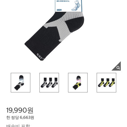
19,990원
한 쌍당 6,663원
배송비 포함