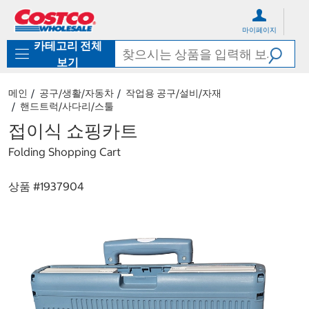
컨
메
텐
뉴
마이페이지
츠
로
카테고리 전체
로
바
바
로
보기
로
가
가
기
메인
공구/생활/자동차
작업용 공구/설비/자재
기
핸드트럭/사다리/스툴
접이식 쇼핑카트
Folding Shopping Cart
상품 #
1937904