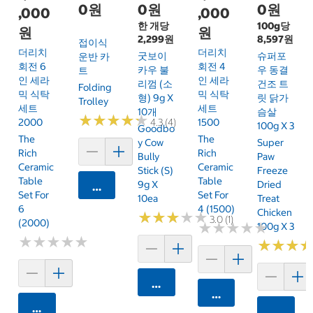
0원
0원
0원
,000
,000
한 개당
100g당
원
원
2,299원
8,597원
접이식
더리치
더리치
굿보이
슈퍼포
운반 카
회전 6
회전 4
카우 불
우 동결
트
인 세라
인 세라
리껌 (소
건조 트
Folding
믹 식탁
믹 식탁
형) 9g X
릿 닭가
Trolley
세트
세트
10개
슴살
★
★
★
★
★
★
★
★
★
★
4.3 (4)
2000
1500
100g X 3
Goodbo
The
The
Y Cow
Super
Rich
Rich
Bully
Paw
Ceramic
Ceramic
Stick (S)
Freeze
Table
Table
9g X
Dried
카트에 담기
Set For
Set For
10ea
Treat
6
4 (1500)
Chicken
★
★
★
★
★
★
★
★
★
★
3.0 (1)
(2000)
★
★
★
★
★
★
★
★
★
★
100g X 3
★
★
★
★
★
★
★
★
★
★
★
★
★
★
★
★
카트에 담기
카트에 담기
카트에 담기
카트에 