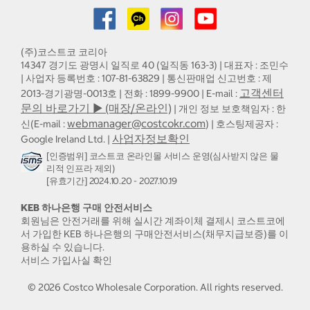
(주)코스트코 코리아
14347 경기도 광명시 일직로 40 (일직동 163-3) | 대표자 : 조민수
| 사업자 등록번호 : 107-81-63829 | 통신판매업 신고번호 : 제
고객센터
2013-경기광명-0013호 | 전화 : 1899-9900 | E-mail :
문의 바로가기 ▶ (매장/온라인)
| 개인 정보 보호책임자 : 한
webmanager@costcokr.com
신(E-mail :
) | 호스팅제공자 :
사업자정보확인
Google Ireland Ltd. |
[인증범위] 코스트코 온라인몰 서비스 운영(심사받지 않은 물
리적 인프라 제외)
[유효기간] 2024.10.20 - 2027.10.19
KEB 하나은행 구매 안전서비스
회원님은 안전거래를 위해 실시간 계좌이체 결제시 코스트코에
서 가입한 KEB 하나은행의 구매안전서비스(채무지급보증)를 이
용하실 수 있습니다.
서비스 가입사실 확인
©
2026
Costco Wholesale Corporation.
All rights reserved.