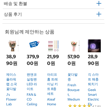
배송 및 환불
상품 후기
회원님께 제안하는 상품
38,9
379,9
21,99
57,90
28,9
90원
00원
0원
0원
90원
제이스
팬앤코
아리프
꽃다발
긱 스마
플라워
실링팬
홈 트레
중
트 해충
랩 소국
LED 라
이닝 키
퇴치기
Fresh
꽃다발
이트
트 8종
Bouque
Geek
세트
J's
FAN &
T,
Smart
Flower
CO
Aleaf
Medium
Electric
Lab
Ceiling
Home
Fly
★
★
★
★
★
★
★
★
★
★
4.7 (6)