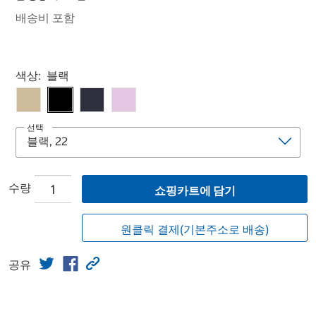
배송비 포함
Select product
색상:
블랙
선택
수량
쇼핑카트에 담기
원클릭 결제(기본주소로 배송)
공유