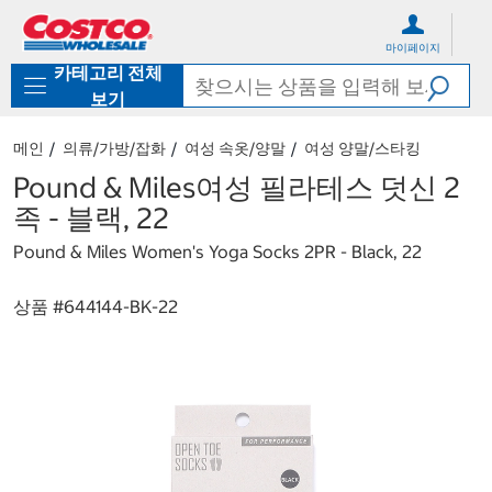
컨
메
텐
뉴
마이페이지
츠
로
카테고리 전체
로
바
바
로
보기
로
가
가
기
메인
의류/가방/잡화
여성 속옷/양말
여성 양말/스타킹
기
Pound & Miles여성 필라테스 덧신 2
족 - 블랙, 22
Pound & Miles Women's Yoga Socks 2PR - Black, 22
상품 #
644144-BK-22