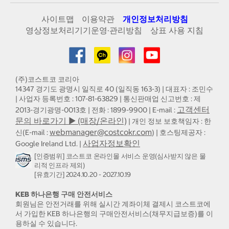
사이트맵
이용약관
개인정보처리방침
영상정보처리기기운영·관리방침
상표 사용 지침
(주)코스트코 코리아
14347 경기도 광명시 일직로 40 (일직동 163-3) | 대표자 : 조민수
| 사업자 등록번호 : 107-81-63829 | 통신판매업 신고번호 : 제
고객센터
2013-경기광명-0013호 | 전화 : 1899-9900 | E-mail :
문의 바로가기 ▶ (매장/온라인)
| 개인 정보 보호책임자 : 한
webmanager@costcokr.com
신(E-mail :
) | 호스팅제공자 :
사업자정보확인
Google Ireland Ltd. |
[인증범위] 코스트코 온라인몰 서비스 운영(심사받지 않은 물
리적 인프라 제외)
[유효기간] 2024.10.20 - 2027.10.19
KEB 하나은행 구매 안전서비스
회원님은 안전거래를 위해 실시간 계좌이체 결제시 코스트코에
서 가입한 KEB 하나은행의 구매안전서비스(채무지급보증)를 이
용하실 수 있습니다.