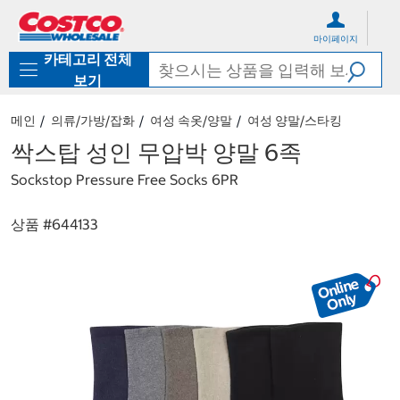
컨
메
텐
뉴
마이페이지
츠
로
카테고리 전체
로
바
바
로
보기
로
가
가
기
메인
의류/가방/잡화
여성 속옷/양말
여성 양말/스타킹
기
싹스탑 성인 무압박 양말 6족
Sockstop Pressure Free Socks 6PR
상품 #
644133