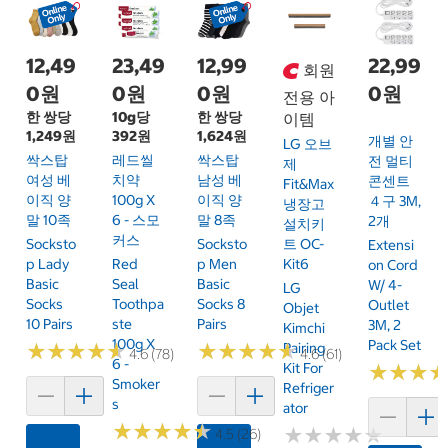
12,49
23,49
12,99
22,99
회원
0원
0원
0원
0원
전용 아
한 쌍당
10g당
한 쌍당
이템
1,249원
392원
1,624원
개별 안
LG 오브
싹스탑
레드씰
싹스탑
전 멀티
제
여성 베
치약
남성 베
콘센트
Fit&Max
이직 양
100g X
이직 양
４구 3M,
냉장고
말 10족
6 - 스모
말 8족
2개
설치키
커스
Socksto
Socksto
트 OC-
Extensi
P Lady
Red
P Men
Kit6
On Cord
Basic
Seal
Basic
W/ 4-
LG
Socks
Toothpa
Socks 8
Outlet
Objet
10 Pairs
Ste
Pairs
3M, 2
Kimchi
100g X
Pack Set
★
★
★
★
★
★
★
★
★
★
★
★
★
★
★
★
★
★
★
★
Pairing
4.6 (78)
4.6 (61)
6 -
Kit For
★
★
★
★
★
★
Smoker
Refriger
S
Ator
★
★
★
★
★
★
★
★
★
★
★
★
★
★
★
★
★
★
★
★
4.5 (26)
카트에 담기
카트에 담기