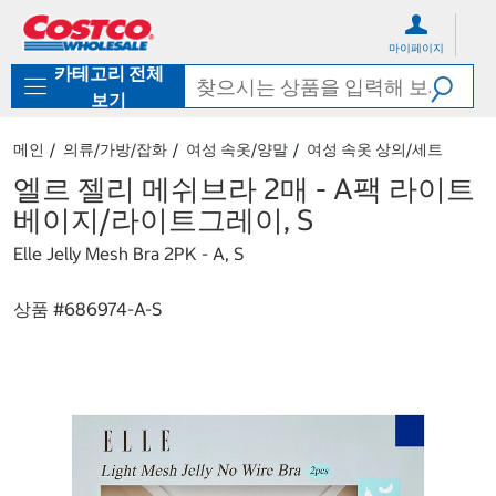
컨
메
텐
뉴
마이페이지
츠
로
카테고리 전체
로
바
바
로
보기
로
가
가
기
메인
의류/가방/잡화
여성 속옷/양말
여성 속옷 상의/세트
기
엘르 젤리 메쉬브라 2매 - A팩 라이트
베이지/라이트그레이, S
Elle Jelly Mesh Bra 2PK - A, S
상품 #
686974-A-S