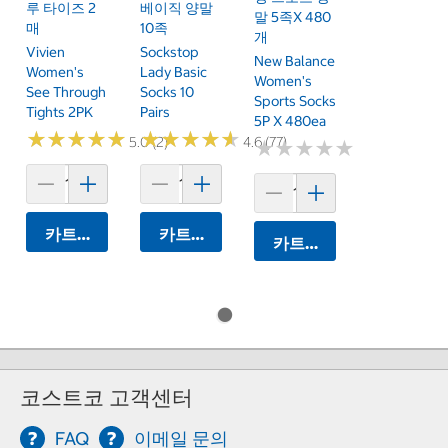
루 타이즈 2
베이직 양말
말 5족x 480
매
10족
개
Vivien
Sockstop
New Balance
Women's
Lady Basic
Women's
See Through
Socks 10
Sports Socks
Tights 2PK
Pairs
5P X 480ea
★
★
★
★
★
★
★
★
★
★
★
★
★
★
★
★
★
★
★
★
5.0 (2)
4.6 (77)
★
★
★
★
★
★
★
★
★
★
카트에 담기
카트에 담기
카트에 담기
코스트코 고객센터
FAQ
이메일 문의