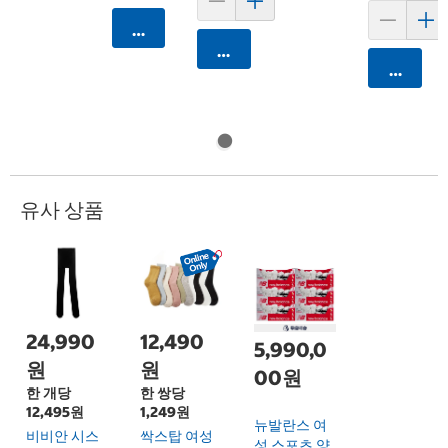
카트에 담기
카트에 담기
카트에 
유사 상품
24,990
12,490
5,990,0
원
원
00원
한 개당
한 쌍당
12,495원
1,249원
뉴발란스 여
비비안 시스
싹스탑 여성
성 스포츠 양