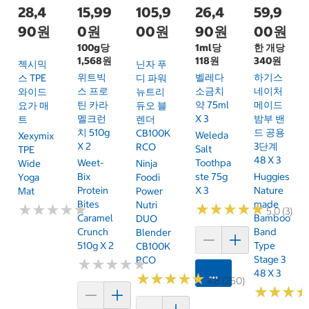
28,4
15,99
105,9
26,4
59,9
90원
0원
00원
90원
00원
100g당
1ml당
한 개당
1,568원
118원
340원
젝시믹
닌자 푸
위트빅
벨레다
하기스
스 TPE
디 파워
스 프로
소금치
네이처
와이드
뉴트리
틴 카라
약 75ml
메이드
요가 매
듀오 블
멜크런
X 3
밤부 밴
트
렌더
치 510g
드 공용
CB100K
Weleda
Xexymix
X 2
3단계
RCO
Salt
TPE
48 X 3
Weet-
Toothpa
Wide
Ninja
Bix
Ste 75g
Huggies
Yoga
Foodi
Protein
X 3
Nature
Mat
Power
Bites
Made
Nutri
★
★
★
★
★
★
★
★
★
★
★
★
★
★
★
★
★
★
★
★
5.0 (3)
Caramel
Bamboo
DUO
Crunch
Band
Blender
510g X 2
Type
CB100K
Stage 3
RCO
★
★
★
★
★
★
★
★
★
★
48 X 3
카트에 담기
★
★
★
★
★
★
★
★
★
★
4.8 (250)
★
★
★
★
★
★