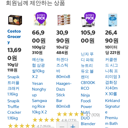
회원님께 제안하는 상품
Costco
66,9
30,9
105,9
26,4
Grocer
00원
90원
00원
90원
y
100g당
10㎖당
10미터
13,69
310원
484원
당 221원
닌자 푸
0원
예산농
하겐다
커클랜
디 파워
10g당
협 삼광
즈스틱
드 시그
뉴트리
118원
쌀10kg
바
니춰 프
듀오 블
X 2
80mlx8
리미엄 3
Snapik
렌더
겹화장
트러플
CB100K
Yesan
Haagen-
지40m
크래커
RCO
Nonghy
Dazs
X 30롤
1.16kg
Up
Stick
Ninja
Samgwa
Bar
Kirkland
Snapik
Foodi
Ng Rice
80mlx8
Signatur
Truffle
Power
10kg X 2
E
Cracker
Nutri
★
★
★
★
★
★
★
★
★
★
4.7 (109)
Premiu
1.16kg
DUO
★
★
★
★
★
★
★
★
★
★
4.8 (273)
M Bath
Blender
★
★
★
★
★
★
★
★
★
★
4.7 (159)