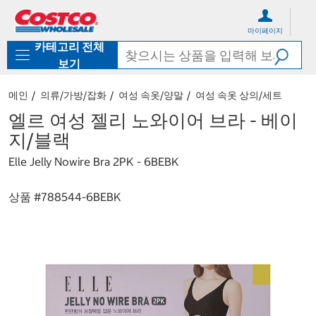
컨
메
텐
뉴
마이페이지
츠
로
카테고리 전체
로
바
바
로
보기
로
가
가
기
메인
의류/가방/잡화
여성 속옷/양말
여성 속옷 상의/세트
기
엘르 여성 젤리 노와이어 브라 - 베이
지/블랙
Elle Jelly Nowire Bra 2PK - 6BEBK
상품 #
788544-6BEBK