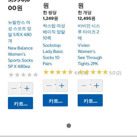
원
원
00원
한 쌍당
한 개당
1,249원
12,495원
뉴발란스 여
싹스탑 여성
비비안 시스
성 스포츠 양
베이직 양말
루 타이즈 2
말 5족x 480
10족
매
개
Sockstop
Vivien
New Balance
Lady Basic
Women's
Women's
Socks 10
See Through
Sports Socks
Pairs
Tights 2PK
5P X 480ea
★
★
★
★
★
★
★
★
★
★
★
★
★
★
★
★
★
★
★
★
4.6 (78)
5.0 (2)
★
★
★
★
★
★
★
★
★
★
카트에 담기
카트에 담기
카트에 담기