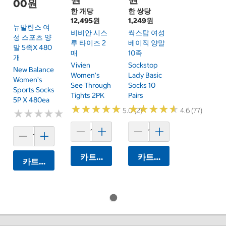
00원
한 개당
한 쌍당
12,495원
1,249원
뉴발란스 여
비비안 시스
싹스탑 여성
성 스포츠 양
루 타이즈 2
베이직 양말
말 5족x 480
매
10족
개
Vivien
Sockstop
New Balance
Women's
Lady Basic
Women's
See Through
Socks 10
Sports Socks
Tights 2PK
Pairs
5P X 480ea
★
★
★
★
★
★
★
★
★
★
★
★
★
★
★
★
★
★
★
★
5.0 (2)
4.6 (77)
★
★
★
★
★
★
★
★
★
★
카트에 담기
카트에 담기
카트에 담기