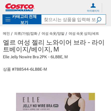
컨
메
텐
뉴
마이페이지
츠
로
카테고리 전체
로
바
바
로
보기
로
가
가
기
메인
의류/가방/잡화
여성 속옷/양말
여성 속옷 상의/세트
기
엘르 여성 젤리 노와이어 브라 - 라이
트베이지/베이지, M
Elle Jelly Nowire Bra 2PK - 6LBBE, M
상품 #
788544-6LBBE-M