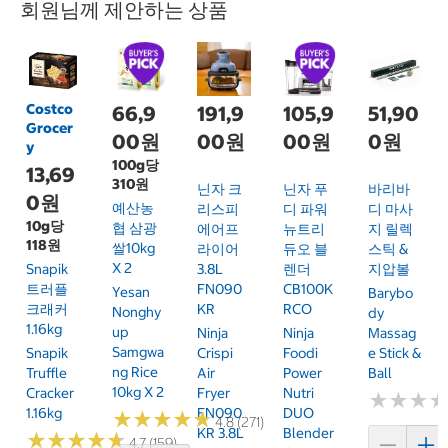
회원님께 제안하는 상품
Costco
66,9
191,9
105,9
51,90
Grocer
00원
00원
00원
0원
y
100g당
13,69
310원
닌자 크
닌자 푸
바리바
0원
예산농
리스피
디 파워
디 마사
10g당
협 삼광
에어프
뉴트리
지 릴렉
118원
쌀10kg
라이어
듀오 블
스틱 &
X 2
Snapik
3.8L
렌더
지압볼
트러플
FN090
CB100K
Yesan
Barybo
크래커
KR
RCO
Nonghy
Dy
1.16kg
Up
Ninja
Ninja
Massag
Samgwa
Snapik
Crispi
Foodi
E Stick &
Ng Rice
Truffle
Air
Power
Ball
10kg X 2
Cracker
Fryer
Nutri
★
★
★
★
★
★
1.16kg
FN090
DUO
★
★
★
★
★
★
★
★
★
★
4.8 (271)
KR 3.8L
Blender
★
★
★
★
★
★
★
★
★
★
4.7 (159)