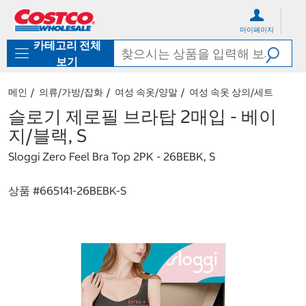
컨
메
텐
뉴
마이페이지
츠
로
카테고리 전체
로
바
바
로
보기
로
가
가
기
메인
의류/가방/잡화
여성 속옷/양말
여성 속옷 상의/세트
기
슬로기 제로필 브라탑 2매입 - 베이
지/블랙, S
Sloggi Zero Feel Bra Top 2PK - 26BEBK, S
상품 #
665141-26BEBK-S