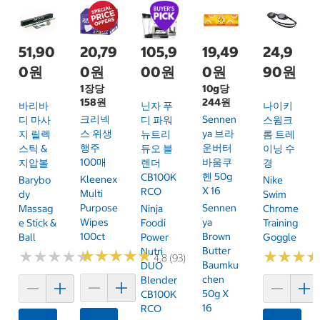
51,90
20,79
105,9
19,49
24,9
0원
0원
00원
0원
90원
1장당
10g당
158원
244원
바리바
닌자 푸
나이키
크리넥
Sennen
디 마사
디 파워
스윔크
스 위생
Ya 브라
지 릴렉
뉴트리
롬 트레
행주
운버터
스틱 &
듀오 블
이닝 수
100매
바움쿠
지압볼
렌더
경
헨 50g
CB100K
Kleenex
Barybo
Nike
X 16
RCO
Multi
Dy
Swim
Purpose
Sennen
Massag
Ninja
Chrome
Wipes
Ya
E Stick &
Foodi
Training
100ct
Brown
Ball
Power
Goggle
Butter
Nutri
★
★
★
★
★
★
★
★
★
★
★
★
★
★
★
★
★
★
★
★
★
★
★
★
★
★
4.8 (93)
Baumku
DUO
Chen
Blender
50g X
CB100K
16
RCO