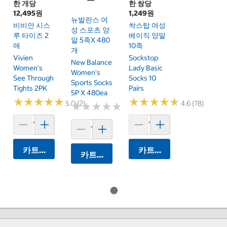
한 개당
한 쌍당
12,495원
1,249원
뉴발란스 여
비비안 시스
싹스탑 여성
성 스포츠 양
루 타이즈 2
베이직 양말
말 5족x 480
매
10족
개
Vivien
Sockstop
New Balance
Women's
Lady Basic
Women's
See Through
Socks 10
Sports Socks
Tights 2PK
Pairs
5P X 480ea
★
★
★
★
★
★
★
★
★
★
★
★
★
★
★
★
★
★
★
★
5.0 (2)
4.6 (78)
★
★
★
★
★
★
★
★
★
★
카트에 담기
카트에 담기
카트에 담기