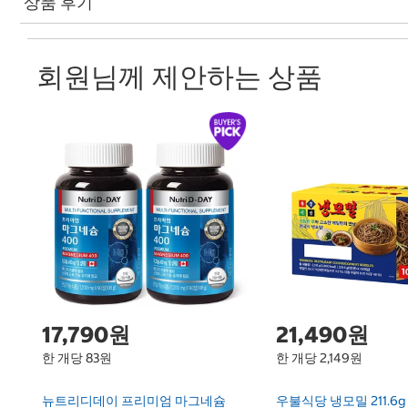
상품 후기
회원님께 제안하는 상품
17,790원
21,490원
한 개당 83원
한 개당 2,149원
뉴트리디데이 프리미엄 마그네슘
우불식당 냉모밀 211.6g 