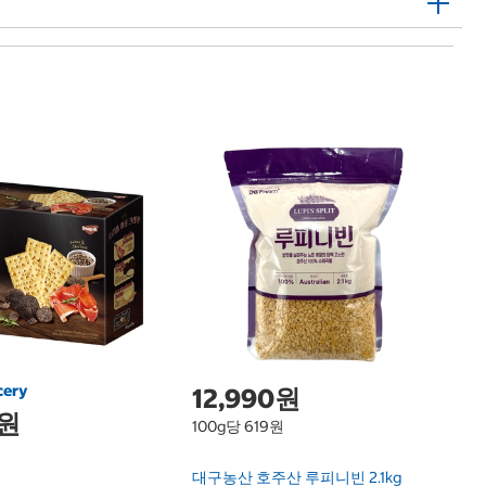
C
한
엔
7
NZ
L
cery
12,990원
0원
100g당 619원
대구농산 호주산 루피니빈 2.1kg