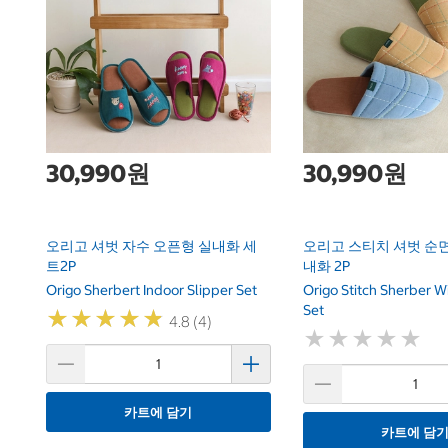
30,990원
30,990원
오리고 셔벗 자수 오픈형 실내화 세
오리고 스티치 셔벗 순면
트2P
내화 2P
Origo Sherbert Indoor Slipper Set
Origo Stitch Sherber W
Set
★
★
★
★
★
★
★
★
★
★
4.8 (4)
★
★
★
★
★
★
★
★
★
★
카트에 담기
카트에 담