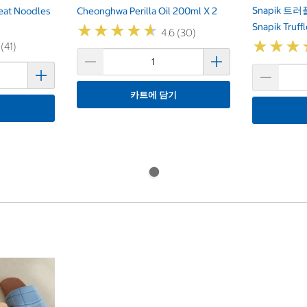
Snapik 트러
eat Noodles
Cheonghwa Perilla Oil 200ml X 2
Snapik Truffl
★
★
★
★
★
★
★
★
★
★
4.6 (30)
★
★
★
★
★
★
 (41)
카트에 담기
기