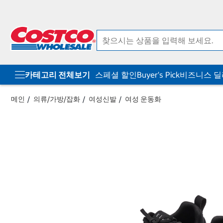
컨
메
텐
뉴
츠
로
로
바
바
로
로
가
가
기
기
카테고리 전체보기
스페셜 할인
Buyer's Pick
비즈니스 
메인
의류/가방/잡화
여성신발
여성 운동화