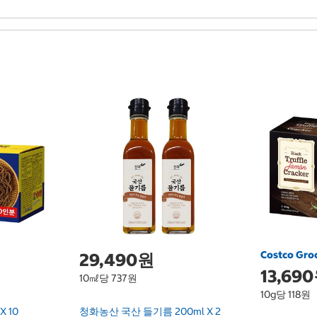
Costco Gro
29,490원
13,69
10㎖당 737원
10g당 118원
X 10
청화농산 국산 들기름 200ml X 2