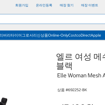
회원가입
온라인등록
매장 찾기
매장 이벤트
딜리버리
타이어
그로서리
신상품
Online-Only
CostcoDirect
Apple
엘르 여성 메
블랙
Elle Woman Mesh Ar
상품 #
692252-BK