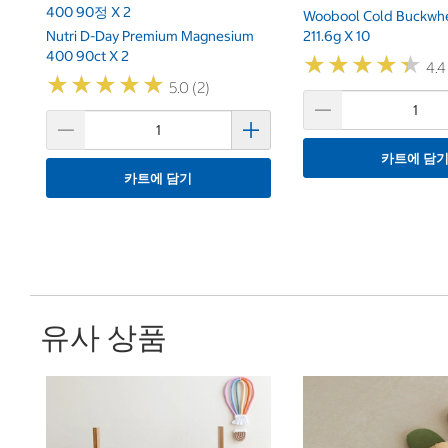
400 90정 X 2
Woobool Cold Buckwh
Nutri D-Day Premium Magnesium
211.6g X 10
400 90ct X 2
★
★
★
★
★
★
★
★
★
★
4.4
★
★
★
★
★
★
★
★
★
★
5.0 (2)
카트에 담
카트에 담기
유사 상품