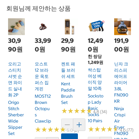
회원님께 제안하는 상품
30,9
33,99
29,9
12,49
191,9
90원
0원
90원
0원
00원
한 쌍당
1,249원
오리고
모스트
켄트 패
닌자 크
싹스탑
스티치
12 브라
들 브러
리스피
여성 베
셔벗 순
운 옥토
쉬 세트
에어프
이직 양
면 와이
퍼스 집
라이어
Kent
말 10족
드 실내
게핀
3.8L
Paddle
화 2P
FN090
Socksto
MOST12
Brush
KR
P Lady
Origo
Brown
Set
Basic
Stitch
Octopu
Ninja
★
★
★
★
★
★
★
★
★
★
4.8 (34)
Socks
Sherber
S
Crispi
10 Pairs
Wide
Clawclip
Air
Slipper
Fryer
★
★
★
★
★
★
★
★
★
★
★
★
★
★
★
★
★
★
★
★
4.6 (77)
5.0 (2)
Set
FN090