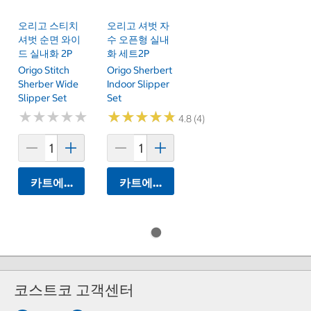
오리고 스티치
오리고 셔벗 자
셔벗 순면 와이
수 오픈형 실내
드 실내화 2P
화 세트2P
Origo Stitch
Origo Sherbert
Sherber Wide
Indoor Slipper
Slipper Set
Set
★
★
★
★
★
★
★
★
★
★
★
★
★
★
★
★
★
★
★
★
4.8 (4)
카트에 담기
카트에 담기
코스트코 고객센터