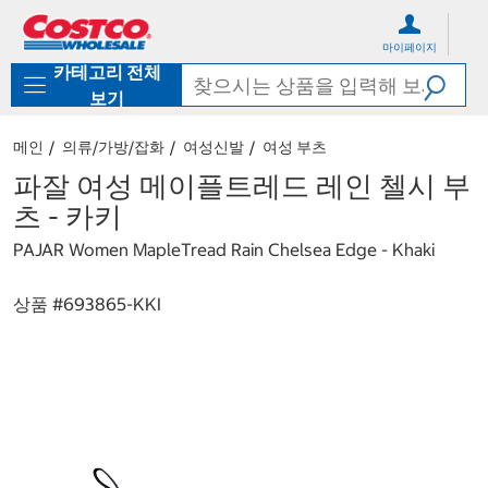
컨
메
텐
뉴
마이페이지
츠
로
카테고리 전체
로
바
바
로
보기
로
가
가
기
메인
의류/가방/잡화
여성신발
여성 부츠
기
파잘 여성 메이플트레드 레인 첼시 부
츠 - 카키
PAJAR Women MapleTread Rain Chelsea Edge - Khaki
상품 #
693865-KKI