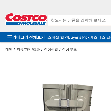
컨
메
텐
뉴
츠
로
로
바
바
로
로
가
가
기
기
카테고리 전체보기
스페셜 할인
Buyer's Pick
비즈니스 
메인
의류/가방/잡화
여성신발
여성 부츠