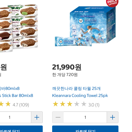
닌
C
Ni
B
0원
21,990원
원
한 개당 720원
80mlx8
깨끗한나라 쿨링 타월 25개
 Stick Bar 80mlx8
Kleannara Cooling Towel 25pk
★
★
★
★
★
★
★
★
★
★
★
★
★
★
4.7 (109)
3.0 (1)
카트에 담기
카트에 담기