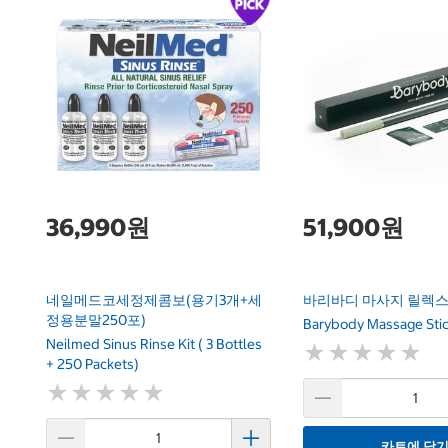
36,990원
51,900원
네일메드코세정제콤보(용기3개+세
바리바디 마사지 릴렉스
정용분말250포)
Barybody Massage Stic
Neilmed Sinus Rinse Kit ( 3 Bottles
★
★
★
★
★
★
★
★
★
★
+ 250 Packets)
★
★
★
★
★
★
★
★
★
★
카트에 담