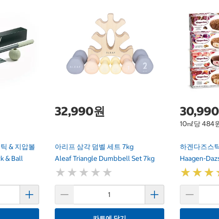
32,990원
30,99
10㎖당 484
틱 & 지압볼
아리프 삼각 덤벨 세트 7kg
하겐다즈스틱바
k & Ball
Aleaf Triangle Dumbbell Set 7kg
Haagen-Dazs
★
★
★
★
★
★
★
★
★
★
★
★
★
★
★
★
기
카트에 담기