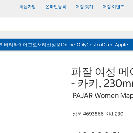
회원가입
온라인등록
매장 찾기
매장 이벤트
딜리버리
타이어
그로서리
신상품
Online-Only
CostcoDirect
Apple
파잘 여성 메
- 카키, 230
PAJAR Women Mapl
상품 #
693866-KKI-230