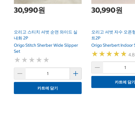
30,990원
30,990원
오리고 스티치 셔벗 순면 와이드 실
오리고 셔벗 자수 오픈형
내화 2P
트2P
Origo Stitch Sherber Wide Slipper
Origo Sherbert Indoor 
Set
★
★
★
★
★
★
★
★
★
★
4.8
★
★
★
★
★
★
★
★
★
★
카트에 담
카트에 담기