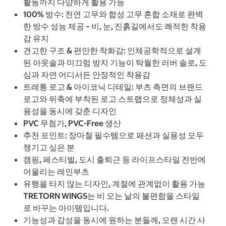
활동까지 다양하게 활용 가능
100% 방수: 천연 고무와 합성 고무 혼합 소재로 완벽
한 방수 성능 제공 – 비, 눈, 진흙길에서도 쾌적한 착용
감 유지
견고한 구조 & 편안한 착화감: 인체공학적으로 설계
된 아웃솔과 미끄럼 방지 기능이 탁월한 러버 솔로, 도
심과 자연 어디서든 안정적인 착용감
트레통 로고 & 아이코닉 디테일: 부츠 측면의 브랜드
로고와 뒤축에 부착된 로고 스트랩으로 정체성과 실
용성을 동시에 갖춘 디자인
PVC 무첨가, PVC-Free 생산
추천 포인트: 장마철 필수템으로 패션과 실용성 모두
챙기고 싶은 분
캠핑, 페스티벌, 도시 출퇴근 등 라이프스타일 전반에
어울리는 레인부츠
유행을 타지 않는 디자인, 계절에 관계없이 활용 가능
TRETORN WINGS는 비 오는 날의 불편함을 스타일
로 바꾸는 아이템입니다.
기능성과 감성을 동시에 원하는 분들께, 오랜 시간 사