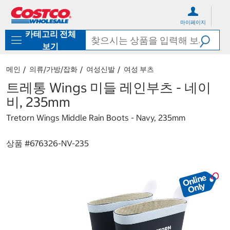
컨
메
텐
뉴
마이페이지
츠
로
카테고리 전체
로
바
바
로
보기
로
가
가
기
메인
의류/가방/잡화
여성신발
여성 부츠
기
트레통 Wings 미들 레인부츠 - 네이
비, 235mm
Tretorn Wings Middle Rain Boots - Navy, 235mm
상품 #
676326-NV-235