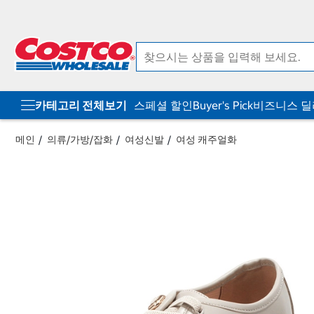
컨
메
텐
뉴
츠
로
로
바
바
로
로
가
가
기
기
카테고리 전체보기
스페셜 할인
Buyer's Pick
비즈니스 
메인
의류/가방/잡화
여성신발
여성 캐주얼화