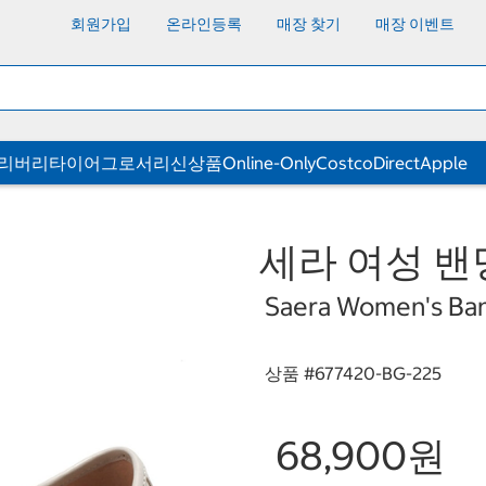
회원가입
온라인등록
매장 찾기
매장 이벤트
딜리버리
타이어
그로서리
신상품
Online-Only
CostcoDirect
Apple
세라 여성 밴딩
Saera Women's Ban
상품 #
677420-BG-225
68,900원