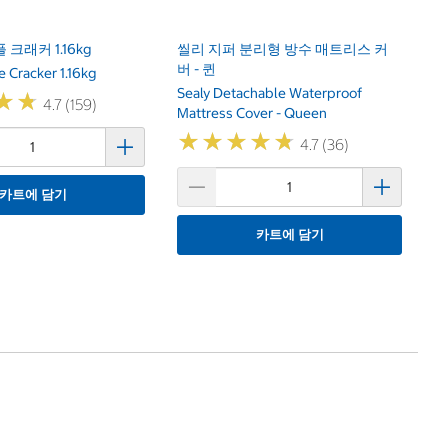
플 크래커 1.16kg
씰리 지퍼 분리형 방수 매트리스 커
버 - 퀸
e Cracker 1.16kg
Sealy Detachable Waterproof
★
★
★
★
4.7 (159)
Mattress Cover - Queen
★
★
★
★
★
★
★
★
★
★
4.7 (36)
카트에 담기
카트에 담기