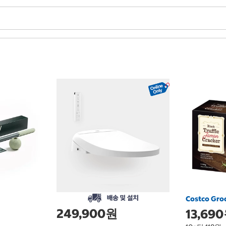
Costco Gro
249,900원
13,69