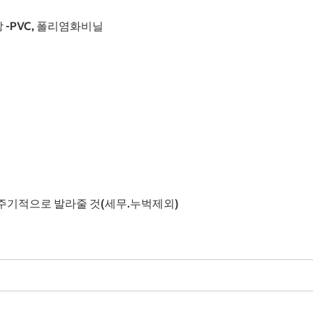
 창 -PVC, 폴리염화비닐
 주기적으로 발라줄 것(세무.누벅제외)