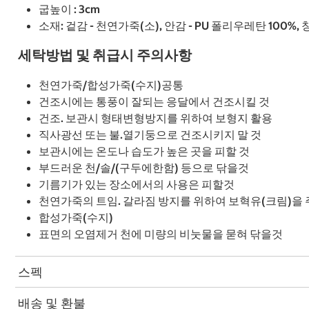
굽높이 : 3cm
소재: 겉감 - 천연가죽(소), 안감 - PU 폴리우레탄 100%,
세탁방법 및 취급시 주의사항
천연가죽/합성가죽(수지)공통
건조시에는 통풍이 잘되는 응달에서 건조시킬 것
건조. 보관시 형태변형방지를 위하여 보형지 활용
직사광선 또는 불.열기둥으로 건조시키지 말 것
보관시에는 온도나 습도가 높은 곳을 피할 것
부드러운 천/솔/(구두에한함) 등으로 닦을것
기름기가 있는 장소에서의 사용은 피할것
천연가죽의 트임. 갈라짐 방지를 위하여 보혁유(크림)을
합성가죽(수지)
표면의 오염제거 천에 미량의 비눗물을 묻혀 닦을것
스펙
배송 및 환불