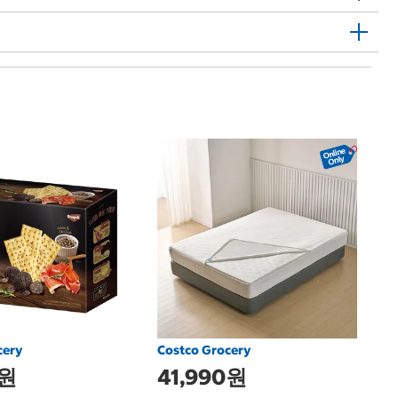
보
VO
cery
Costco Grocery
0원
41,990원