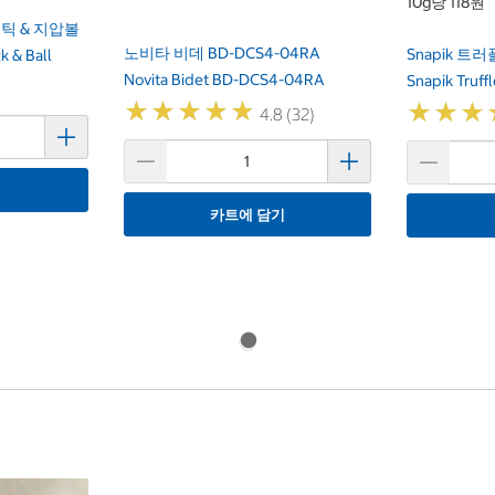
10g당 118원
틱 & 지압볼
노비타 비데 BD-DCS4-04RA
Snapik 트러
k & Ball
Novita Bidet BD-DCS4-04RA
Snapik Truffl
★
★
★
★
★
★
★
★
★
★
★
★
★
★
★
★
4.8 (32)
기
카트에 담기