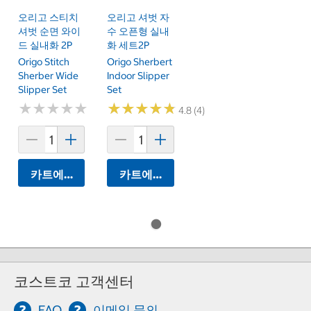
오리고 스티치
오리고 셔벗 자
셔벗 순면 와이
수 오픈형 실내
드 실내화 2P
화 세트2P
Origo Stitch
Origo Sherbert
Sherber Wide
Indoor Slipper
Slipper Set
Set
★
★
★
★
★
★
★
★
★
★
★
★
★
★
★
★
★
★
★
★
4.8 (4)
카트에 담기
카트에 담기
코스트코 고객센터
FAQ
이메일 문의