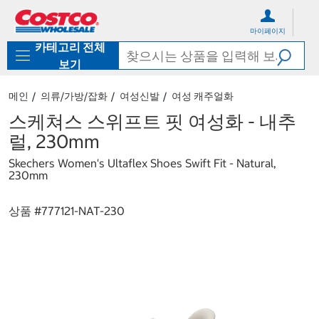
컨
메
텐
뉴
마이페이지
츠
로
카테고리 전체
로
바
바
로
보기
로
가
가
기
메인
의류/가방/잡화
여성신발
여성 캐주얼화
기
스케쳐스 스위프트 핏 여성화 - 내추
럴, 230mm
Skechers Women's Ultaflex Shoes Swift Fit - Natural,
230mm
상품 #
777121-NAT-230