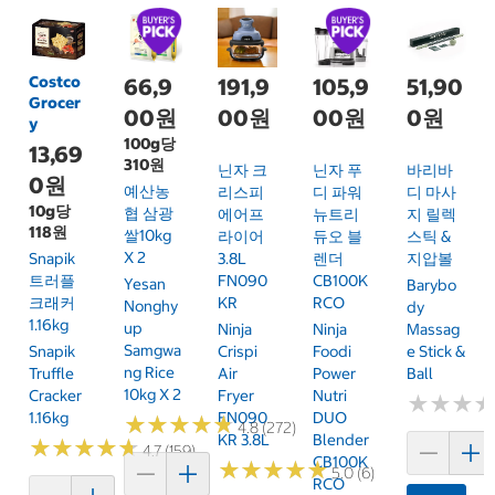
Costco
66,9
191,9
105,9
51,90
Grocer
00원
00원
00원
0원
y
100g당
13,69
310원
닌자 크
닌자 푸
바리바
0원
예산농
리스피
디 파워
디 마사
10g당
협 삼광
에어프
뉴트리
지 릴렉
118원
쌀10kg
라이어
듀오 블
스틱 &
X 2
Snapik
3.8L
렌더
지압볼
트러플
FN090
CB100K
Yesan
Barybo
크래커
KR
RCO
Nonghy
Dy
1.16kg
Up
Ninja
Ninja
Massag
Samgwa
Snapik
Crispi
Foodi
E Stick &
Ng Rice
Truffle
Air
Power
Ball
10kg X 2
Cracker
Fryer
Nutri
★
★
★
★
★
★
1.16kg
FN090
DUO
★
★
★
★
★
★
★
★
★
★
4.8 (272)
KR 3.8L
Blender
★
★
★
★
★
★
★
★
★
★
4.7 (159)
CB100K
★
★
★
★
★
★
★
★
★
★
5.0 (6)
RCO