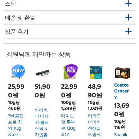
스펙
배송 및 환불
상품 후기
회원님께 제안하는 상품
Costco
25,99
51,90
22,99
48,9
Grocer
0원
0원
0원
90원
y
10g당
100g당
10g당
13,69
460원
1,249원
1,021원
바리바
0원
3M 클린
마이노
리퀴드
디 마사
10g당
프로 치
멀 두부
아이비
지 릴렉
118원
약 113g
면 130g
전해질
스틱 &
X 5개
X 12
드링크
지압볼
Snapik