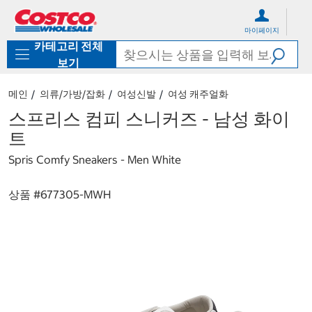
컨
메
텐
뉴
마이페이지
츠
로
카테고리 전체
로
바
바
로
보기
로
가
가
기
메인
의류/가방/잡화
여성신발
여성 캐주얼화
기
스프리스 컴피 스니커즈 - 남성 화이
트
Spris Comfy Sneakers - Men White
상품 #
677305-MWH