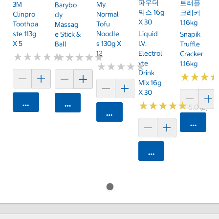
파우더
트러플
3M
My
Barybo
믹스 16g
크래커
Clinpro
Normal
Dy
X 30
1.16kg
Toothpa
Tofu
Massag
Ste 113g
Noodle
Liquid
E Stick &
Snapik
X 5
S 130g X
I.V.
Ball
Truffle
12
Electrol
Cracker
★
★
★
★
★
★
★
★
★
★
★
★
★
★
★
★
★
★
★
★
Yte
1.16kg
★
★
★
★
★
★
★
★
★
★
Drink
★
★
★
★
★
★
Mix 16g
X 30
카트에 담기
카트에 담기
★
★
★
★
★
★
★
★
★
★
5.0 (2)
카트에 담기
카트에 
카트에 담기