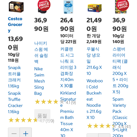
Costco
36,9
26,4
21,49
36,9
Grocer
90원
90원
0원
90원
y
10미터
한 개당
10g당
13,69
당 221원
2,149원
140원
나이키
0원
커클랜
우불식
스팸버
스윔 메
10g당
드 시그
당 냉모
라이어
쉬 슬링
118원
니춰 프
밀
티팩 (클
백
리미엄 3
211.6g X
래식
Snapik
Nike
겹화장
10
200g X
트러플
Swim
지40m
5 + 라이
크래커
Wooboo
Mesh
X 30롤
트 200g
1.16kg
L Cold
Sling
X 5)
Kirkland
Buckwh
Snapik
Bag
Signatur
Eat
Spam
Truffle
★
★
★
★
★
★
★
★
★
★
4.1 (9)
E
Noodle
Variety
Cracker
Premiu
S 211.6g
Pack
1.16kg
품절
M Bath
X 10
(Classic
★
★
★
★
★
★
★
★
★
★
4.7 (159)
Tissue
200g X
★
★
★
★
★
★
★
★
★
★
4.4 (41)
40m X
5+Light
30
200g