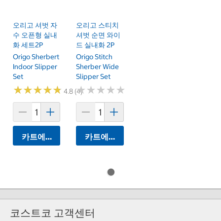
오리고 셔벗 자
오리고 스티치
수 오픈형 실내
셔벗 순면 와이
화 세트2P
드 실내화 2P
Origo Sherbert
Origo Stitch
Indoor Slipper
Sherber Wide
Set
Slipper Set
★
★
★
★
★
★
★
★
★
★
★
★
★
★
★
★
★
★
★
★
4.8 (4)
카트에 담기
카트에 담기
코스트코 고객센터