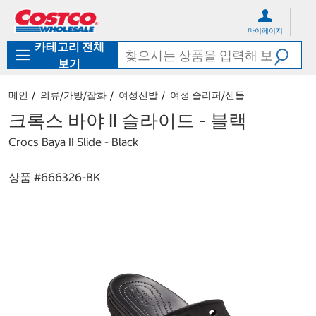
컨
메
텐
뉴
마이페이지
츠
로
카테고리 전체
로
바
바
로
보기
로
가
가
기
메인
의류/가방/잡화
여성신발
여성 슬리퍼/샌들
기
크록스 바야 II 슬라이드 - 블랙
Crocs Baya II Slide - Black
상품 #
666326-BK