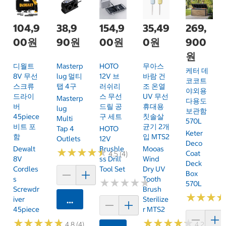
104,9
38,9
154,9
35,49
269,
00원
90원
00원
0원
900
원
디월트
Masterp
HOTO
무아스
케터 데
8V 무선
Lug 멀티
12V 브
바람 건
코코트
스크류
탭 4구
러쉬리
조 온열
야외용
드라이
스 무선
UV 무선
Masterp
다용도
버
드릴 공
휴대용
Lug
보관함
45piece
구 세트
칫솔살
Multi
570L
비트 포
균기 2개
Tap 4
HOTO
Keter
함
입 MTS2
Outlets
12V
Deco
Dewalt
Brushle
Mooas
★
★
★
★
★
★
★
★
★
★
Coat
4.5 (4)
8V
Ss Drill
Wind
Deck
Cordles
Tool Set
Dry UV
Box
S
Tooth
★
★
★
★
★
★
★
★
★
★
570L
Screwdr
Brush
★
★
★
★
★
★
Iver
Sterilize
카트에 담기
45piece
R MTS2
★
★
★
★
★
★
★
★
★
★
★
★
★
★
★
★
★
★
★
★
4.8 (4)
4.2 (6)