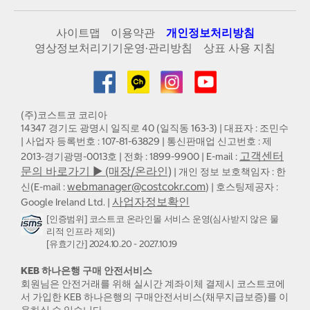
사이트맵
이용약관
개인정보처리방침
영상정보처리기기운영·관리방침
상표 사용 지침
(주)코스트코 코리아
14347 경기도 광명시 일직로 40 (일직동 163-3) | 대표자 : 조민수
| 사업자 등록번호 : 107-81-63829 | 통신판매업 신고번호 : 제
고객센터
2013-경기광명-0013호 | 전화 : 1899-9900 | E-mail :
문의 바로가기 ▶ (매장/온라인)
| 개인 정보 보호책임자 : 한
webmanager@costcokr.com
신(E-mail :
) | 호스팅제공자 :
사업자정보확인
Google Ireland Ltd. |
[인증범위] 코스트코 온라인몰 서비스 운영(심사받지 않은 물
리적 인프라 제외)
[유효기간] 2024.10.20 - 2027.10.19
KEB 하나은행 구매 안전서비스
회원님은 안전거래를 위해 실시간 계좌이체 결제시 코스트코에
서 가입한 KEB 하나은행의 구매안전서비스(채무지급보증)를 이
용하실 수 있습니다.