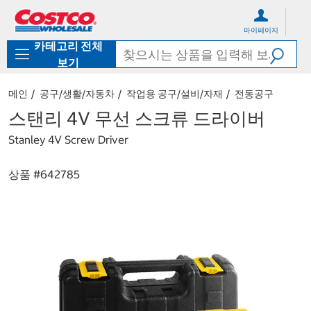
컨
메
텐
뉴
마이페이지
츠
로
카테고리 전체
로
바
바
로
보기
로
가
가
기
메인
공구/생활/자동차
작업용 공구/설비/자재
전동공구
기
스탠리 4V 무선 스크류 드라이버
Stanley 4V Screw Driver
상품 #
642785