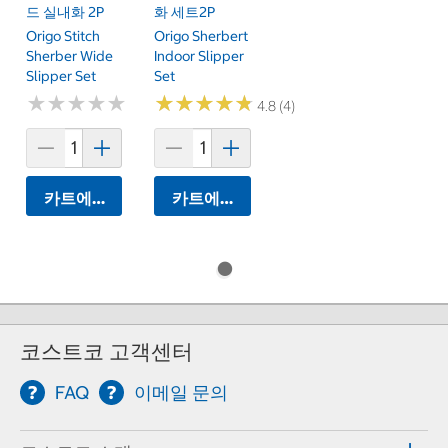
드 실내화 2P
화 세트2P
Origo Stitch
Origo Sherbert
Sherber Wide
Indoor Slipper
Slipper Set
Set
★
★
★
★
★
★
★
★
★
★
★
★
★
★
★
★
★
★
★
★
4.8 (4)
카트에 담기
카트에 담기
코스트코 고객센터
FAQ
이메일 문의