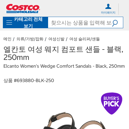
컨
메
텐
뉴
마이페이지
츠
로
카테고리 전체
로
바
바
로
보기
로
가
가
기
메인
의류/가방/잡화
여성신발
여성 슬리퍼/샌들
기
엘칸토 여성 웨지 컴포트 샌들 - 블랙,
250mm
Elcanto Women's Wedge Comfort Sandals - Black, 250mm
상품 #
693880-BLK-250