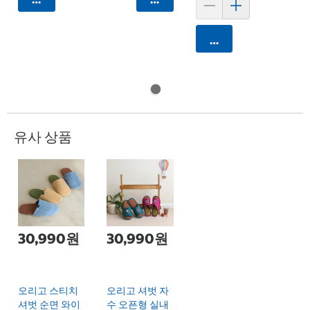
카트에 담기
유사 상품
30,990원
30,990원
오리고 스티치
오리고 셔벗 자
셔벗 순면 와이
수 오픈형 실내