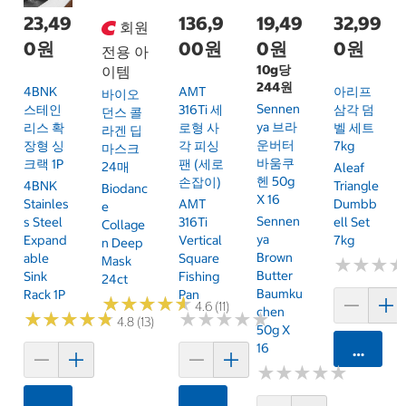
23,49
136,9
19,49
32,99
회원
0원
00원
0원
0원
전용 아
10g당
이템
244원
4BNK
AMT
아리프
바이오
Sennen
스테인
316Ti 세
삼각 덤
던스 콜
Ya 브라
리스 확
로형 사
벨 세트
라겐 딥
운버터
장형 싱
각 피싱
7kg
마스크
바움쿠
크랙 1P
팬 (세로
24매
Aleaf
헨 50g
손잡이)
4BNK
Triangle
Biodanc
X 16
Stainles
AMT
Dumbb
E
Sennen
S Steel
316Ti
Ell Set
Collage
Ya
Expand
Vertical
7kg
N Deep
Brown
Able
Square
Mask
★
★
★
★
★
★
Butter
Sink
Fishing
24ct
Baumku
Rack 1P
Pan
★
★
★
★
★
★
★
★
★
★
4.6 (11)
Chen
★
★
★
★
★
★
★
★
★
★
★
★
★
★
★
★
★
★
★
★
4.8 (13)
50g X
16
카트에 
★
★
★
★
★
★
★
★
★
★
카트에 담기
카트에 담기