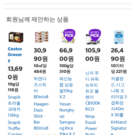
회원님께 제안하는 상품
Costco
30,9
66,9
105,9
26,4
Grocer
90원
00원
00원
90원
y
10㎖당
100g당
10미터
13,69
484원
310원
당 221원
닌자 푸
0원
하겐다
예산농
커클랜
디 파워
10g당
즈스틱
협 삼광
드 시그
뉴트리
118원
바
쌀10kg
니춰 프
듀오 블
80mlx8
X 2
리미엄 3
Snapik
렌더
겹화장
트러플
CB100K
Haagen-
Yesan
지40m
크래커
RCO
Dazs
Nonghy
X 30롤
1.16kg
Stick
Up
Ninja
Bar
Samgwa
Kirkland
Snapik
Foodi
80mlx8
Ng Rice
Signatur
Truffle
Power
10kg X 2
E
Cracker
Nutri