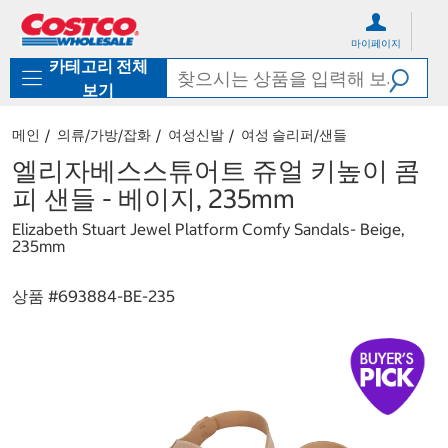
컨
메
텐
뉴
마이페이지
츠
로
카테고리 전체
로
바
바
로
보기
로
가
가
기
메인
의류/가방/잡화
여성신발
여성 슬리퍼/샌들
기
엘리자베스스튜어트 쥬얼 키높이 콤
피 샌들 - 베이지, 235mm
Elizabeth Stuart Jewel Platform Comfy Sandals- Beige,
235mm
상품 #
693884-BE-235