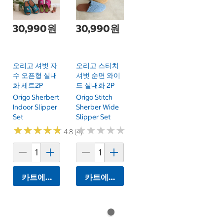
30,990원
30,990원
오리고 셔벗 자
오리고 스티치
수 오픈형 실내
셔벗 순면 와이
화 세트2P
드 실내화 2P
Origo Sherbert
Origo Stitch
Indoor Slipper
Sherber Wide
Set
Slipper Set
★
★
★
★
★
★
★
★
★
★
★
★
★
★
★
★
★
★
★
★
4.8 (4)
카트에 담기
카트에 담기