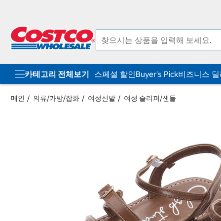
컨
메
텐
뉴
츠
로
로
바
바
로
로
가
가
기
기
카테고리 전체보기
스페셜 할인
Buyer's Pick
비즈니스 
메인
의류/가방/잡화
여성신발
여성 슬리퍼/샌들