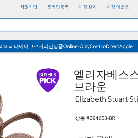
회원가입
온라인등록
매장 찾기
매장 이벤트
딜리버리
타이어
그로서리
신상품
Online-Only
CostcoDirect
Apple
엘리자베스스튜
브라운
Elizabeth Stuart St
상품 #
694653-BR