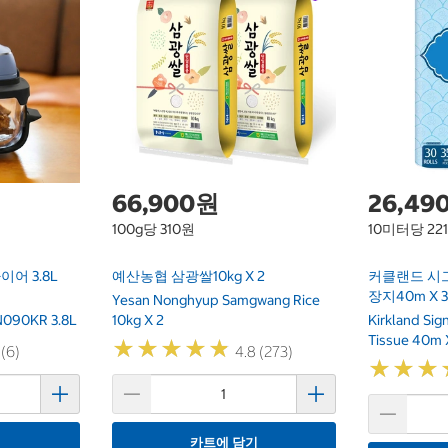
66,900원
26,49
100g당 310원
10미터당 22
어 3.8L
예산농협 삼광쌀10kg X 2
커클랜드 시
장지40m X 
Yesan Nonghyup Samgwang Rice
 FN090KR 3.8L
10kg X 2
Kirkland Si
Tissue 40m 
★
★
★
★
★
★
★
★
★
★
 (6)
4.8 (273)
★
★
★
★
★
★
기
카트에 담기