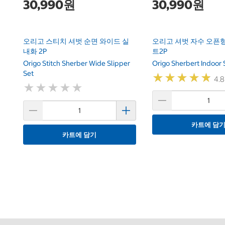
30,990원
30,990원
오리고 스티치 셔벗 순면 와이드 실
오리고 셔벗 자수 오픈형
내화 2P
트2P
Origo Stitch Sherber Wide Slipper
Origo Sherbert Indoor 
Set
★
★
★
★
★
★
★
★
★
★
4.8
★
★
★
★
★
★
★
★
★
★
카트에 담
카트에 담기