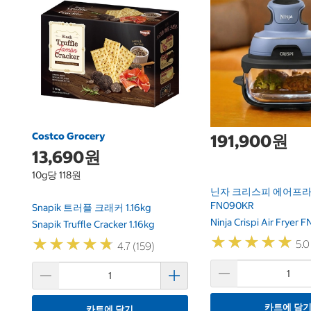
Costco Grocery
191,900원
13,690원
10g당 118원
닌자 크리스피 에어프라이
FN090KR
Snapik 트러플 크래커 1.16kg
Ninja Crispi Air Fryer
Snapik Truffle Cracker 1.16kg
★
★
★
★
★
★
★
★
★
★
★
★
★
★
★
★
★
★
★
★
5.0
4.7 (159)
카트에 담
카트에 담기