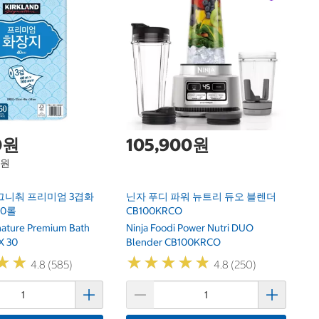
1
하
Ha
0원
105,900원
1원
그니춰 프리미엄 3겹화
닌자 푸디 파워 뉴트리 듀오 블렌더
30롤
CB100KRCO
gnature Premium Bath
Ninja Foodi Power Nutri DUO
X 30
Blender CB100KRCO
★
★
★
★
★
★
★
★
★
★
★
★
★
★
4.8 (585)
4.8 (250)