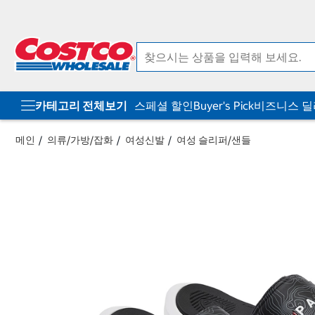
컨
메
텐
뉴
츠
로
로
바
바
로
로
가
가
기
기
카테고리 전체보기
스페셜 할인
Buyer's Pick
비즈니스 
메인
의류/가방/잡화
여성신발
여성 슬리퍼/샌들