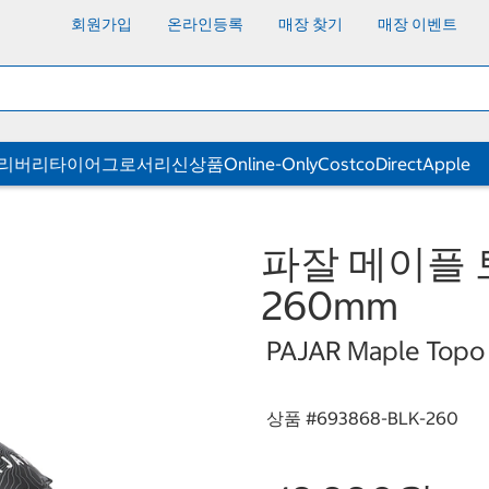
회원가입
온라인등록
매장 찾기
매장 이벤트
딜리버리
타이어
그로서리
신상품
Online-Only
CostcoDirect
Apple
파잘 메이플 
260mm
PAJAR Maple Topo 
상품 #
693868-BLK-260