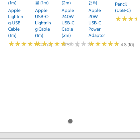
(1m)
블 (1m)
(2m)
댑터
Pencil
Apple
Apple
Apple
Apple
(USB-C)
Lightnn
USB-C-
240W
20W
★
★
★
★
★
★
G-USB
Lightnin
USB-C
USB-C
Cable
G Cable
Cable
Power
(1m)
(1m)
(2m)
Adaptor
★
★
★
★
★
★
★
★
★
★
★
★
★
★
★
★
★
★
★
★
★
★
★
★
★
★
★
★
★
★
★
★
★
★
★
★
★
★
★
★
4.8 (4)
5.0 (5)
4.8 (10)