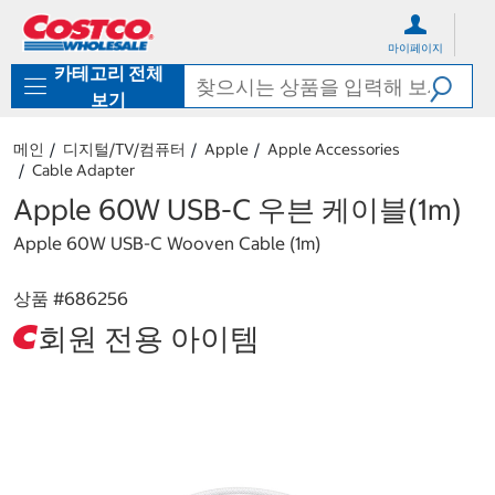
컨
메
텐
뉴
마이페이지
츠
로
카테고리 전체
로
바
바
로
보기
로
가
가
기
메인
디지털/TV/컴퓨터
Apple
Apple Accessories
기
Cable Adapter
Apple 60W USB-C 우븐 케이블(1m)
Apple 60W USB-C Wooven Cable (1m)
상품 #
686256
회원 전용 아이템