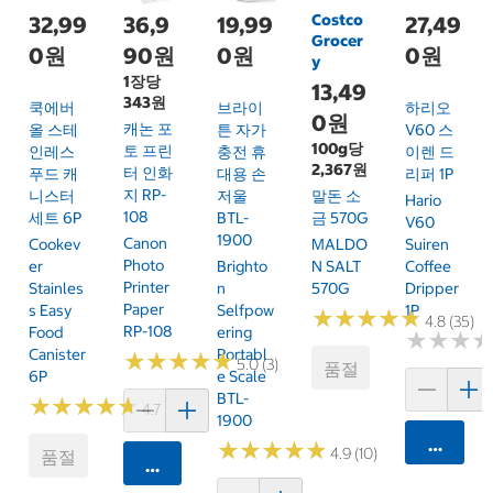
Costco
32,99
36,9
19,99
27,49
Grocer
0원
90원
0원
0원
y
1장당
13,49
343원
쿡에버
브라이
하리오
0원
캐논 포
올 스테
튼 자가
V60 스
100g당
토 프린
인레스
충전 휴
이렌 드
2,367원
터 인화
푸드 캐
대용 손
리퍼 1P
지 RP-
니스터
저울
말돈 소
Hario
108
세트 6P
BTL-
금 570G
V60
1900
Canon
Cookev
MALDO
Suiren
Photo
Er
Brighto
N SALT
Coffee
Printer
Stainles
N
570G
Dripper
Paper
S Easy
Selfpow
1P
★
★
★
★
★
★
★
★
★
★
4.8 (35)
RP-108
Food
Ering
★
★
★
★
★
★
Canister
Portabl
★
★
★
★
★
★
★
★
★
★
5.0 (3)
품절
6P
E Scale
BTL-
★
★
★
★
★
★
★
★
★
★
4.7 (34)
1900
카트에 
★
★
★
★
★
★
★
★
★
★
4.9 (10)
품절
카트에 담기