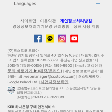
Languages
사이트맵
이용약관
개인정보처리방침
영상정보처리기기운영·관리방침
상표 사용 지침
(주)코스트코 코리아
14347 경기도 광명시 일직로 40 (일직동 163-3) | 대표자 : 조민수
| 사업자 등록번호 : 107-81-63829 | 통신판매업 신고번호 : 제
고객센터
2013-경기광명-0013호 | 전화 : 1899-9900 | E-mail :
문의 바로가기 ▶ (매장/온라인)
| 개인 정보 보호책임자 : 한
webmanager@costcokr.com
신(E-mail :
) | 호스팅제공자 :
사업자정보확인
Google Ireland Ltd. |
[인증범위] 코스트코 온라인몰 서비스 운영(심사받지 않은 물
리적 인프라 제외)
[유효기간] 2024.10.20 - 2027.10.19
KEB 하나은행 구매 안전서비스
회원님은 안전거래를 위해 실시간 계좌이체 결제시 코스트코에