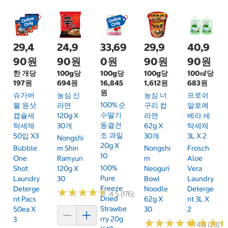
29,4
24,9
33,69
29,9
40,9
90원
90원
0원
90원
90원
한 개당
100g당
100g당
100g당
100㎖당
197원
694원
16,845
1,612원
683원
원
슈가버
농심 신
농심 너
프로쉬
100% 순
블 원샷
라면
구리 컵
알로에
수딸기
캡슐세
120g X
라면
베라 세
동결건
탁세제
30개
62g X
탁세제
조 과일
50입 X3
30개
3L X 2
Nongshi
20g X
Bubble
M Shin
Nongshi
Frosch
10
One
Ramyun
M
Aloe
100%
Shot
120g X
Neoguri
Vera
Pure
Laundry
30
Bowl
Laundry
Freeze
Deterge
Noodle
Deterge
★
★
★
★
★
★
★
★
★
★
4.5 (176)
Dried
Nt Pacs
62g X
Nt 3L X
Strawbe
50ea X
30
2
Rry 20g
3
★
★
★
★
★
★
★
★
★
★
★
★
★
★
★
★
4.8 (23)