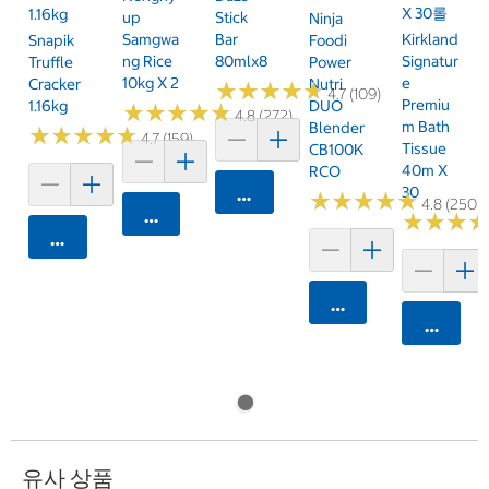
X 30롤
1.16kg
Up
Stick
Ninja
Samgwa
Bar
Kirkland
Snapik
Foodi
Ng Rice
80mlx8
Signatur
Truffle
Power
10kg X 2
E
Cracker
Nutri
★
★
★
★
★
★
★
★
★
★
4.7 (109)
Premiu
1.16kg
DUO
★
★
★
★
★
★
★
★
★
★
4.8 (272)
M Bath
Blender
★
★
★
★
★
★
★
★
★
★
4.7 (159)
Tissue
CB100K
40m X
RCO
30
카트에 담기
★
★
★
★
★
★
★
★
★
★
4.8 (250)
카트에 담기
★
★
★
★
★
★
카트에 담기
카트에 담기
카트에 
유사 상품