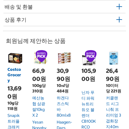
배송 및 환불
상품 후기
회원님께 제안하는 상품
Costco
66,9
30,9
105,9
26,4
Grocer
00원
90원
00원
90원
y
100g당
10㎖당
10미터
13,69
310원
484원
당 221원
닌자 푸
0원
예산농
하겐다
커클랜
디 파워
10g당
협 삼광
즈스틱
드 시그
뉴트리
118원
쌀10kg
바
니춰 프
듀오 블
X 2
80mlx8
리미엄 3
Snapik
렌더
겹화장
트러플
CB100K
Yesan
Haagen-
지40m
크래커
RCO
Nonghy
Dazs