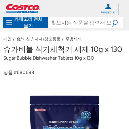
컨
메
텐
뉴
마이페이지
츠
로
카테고리 전체
로
바
바
로
보기
로
가
가
기
메인
홈/키친
세제/청소용품
주방세제
기
슈가버블 식기세척기 세제 10g x 130
Sugar Bubble Dishwasher Tablets 10g x 130
상품 #
680688