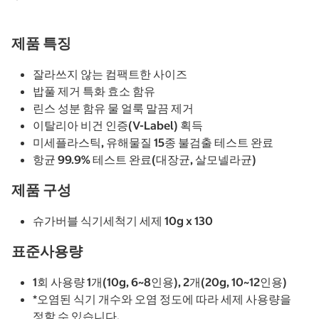
제품 특징
잘라쓰지 않는 컴팩트한 사이즈
밥풀 제거 특화 효소 함유
린스 성분 함유 물 얼룩 말끔 제거
이탈리아 비건 인증(V-Label) 획득
미세플라스틱, 유해물질 15종 불검출 테스트 완료
항균 99.9% 테스트 완료(대장균, 살모넬라균)
제품 구성
슈가버블 식기세척기 세제 10g x 130
표준사용량
1회 사용량 1개(10g, 6~8인용), 2개(20g, 10~12인용)
*오염된 식기 개수와 오염 정도에 따라 세제 사용량을
정할 수 있습니다.