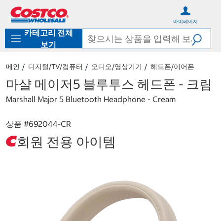
컨
메
텐
뉴
마이페이지
츠
로
카테고리 전체
로
바
바
로
보기
로
가
가
기
메인
디지털/TV/컴퓨터
오디오/영상기기
헤드폰/이어폰
기
마샬 메이저5 블루투스 헤드폰 - 크림
Marshall Major 5 Bluetooth Headphone - Cream
상품 #
692044-CR
회원 전용 아이템