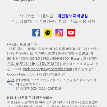
사이트맵
이용약관
개인정보처리방침
영상정보처리기기운영·관리방침
상표 사용 지침
(주)코스트코 코리아
14347 경기도 광명시 일직로 40 (일직동 163-3) | 대표자 : 조민수
| 사업자 등록번호 : 107-81-63829 | 통신판매업 신고번호 : 제
고객센터
2013-경기광명-0013호 | 전화 : 1899-9900 | E-mail :
문의 바로가기 ▶ (매장/온라인)
| 개인 정보 보호책임자 : 한
webmanager@costcokr.com
신(E-mail :
) | 호스팅제공자 :
사업자정보확인
Google Ireland Ltd. |
[인증범위] 코스트코 온라인몰 서비스 운영(심사받지 않은 물
리적 인프라 제외)
[유효기간] 2024.10.20 - 2027.10.19
KEB 하나은행 구매 안전서비스
회원님은 안전거래를 위해 실시간 계좌이체 결제시 코스트코에
서 가입한 KEB 하나은행의 구매안전서비스(채무지급보증)를 이