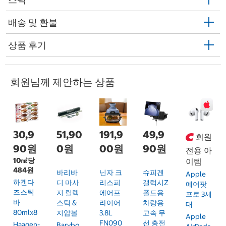
배송 및 환불
상품 후기
회원님께 제안하는 상품
30,9
51,90
191,9
49,9
회원
90원
0원
00원
90원
전용 아
10㎖당
이템
484원
바리바
닌자 크
슈피겐
Apple
하겐다
디 마사
리스피
갤럭시Z
에어팟
즈스틱
지 릴렉
에어프
폴드용
프로 3세
바
스틱 &
라이어
차량용
대
80mlx8
지압볼
3.8L
고속 무
Apple
FN090
선 충전
Haagen-
Barybo