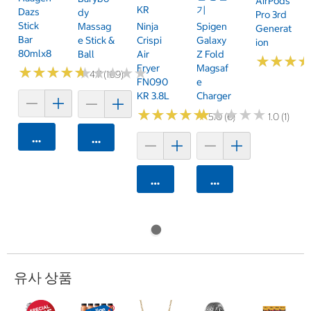
AirPods
KR
기
Dazs
Dy
Pro 3rd
Stick
Massag
Ninja
Spigen
Generat
Bar
E Stick &
Crispi
Galaxy
Ion
80mlx8
Ball
Air
Z Fold
★
★
★
★
★
★
Fryer
Magsaf
★
★
★
★
★
★
★
★
★
★
★
★
★
★
★
★
★
★
★
★
4.7 (109)
FN090
E
KR 3.8L
Charger
★
★
★
★
★
★
★
★
★
★
★
★
★
★
★
★
★
★
★
★
5.0 (6)
1.0 (1)
카트에 담기
카트에 담기
카트에 담기
카트에 담기
유사 상품