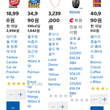
타이어
18,99
34,9
3,239
40,9
0원
90원
,000
90원
회원
한 개당
100㎖당
한 개당
원
전용 아
2,998원
1,842원
512원
이템
론드다
양키캔
풀무원
벨미오
금호 솔
보스 18K
들 차량
녹즙프
캡슐커
루스
옐로우
용 방향
레시업
피 클래
TA21
골드 목
제 5개
당근망
식 80개
225/60
걸이
고지
입
Yankee
R16 04
Lond
190ml X
Candle
Belmio
98H
Davos
10
Car Jar
Classic
KUMHO
18K
Freshen
Pulmuo
Coffee
SOLUS
Yellow
Er 5p
Ne
Capsule
TA21
Gold
Fresh
S 80ea
★
★
★
★
★
★
★
★
★
★
225/60
4.5 (10)
Necklac
Up
★
★
★
★
★
★
R16 04
E
Carrot &
98H
★
★
★
★
★
★
★
★
★
★
Mango
★
★
★
★
★
★
★
★
★
★
190ml X
10
카트에 담기