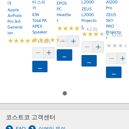
터 스피
L2000
A1200
대
EPOS
커
Pro
PC
ZEUS
Apple
ION
HeadSe
L2000
ZEUS
AirPods
Total PA
T
Projecto
SKY
Pro 3rd
APEX
R
PRO
Generat
★
★
★
★
★
★
★
★
★
★
4.2 (5)
Speaker
Projecto
Ion
★
★
★
★
★
★
★
★
★
★
3.2 (5)
R
★
★
★
★
★
★
★
★
★
★
★
★
★
★
★
★
★
★
★
★
4.5 (2)
4.9 (82)
★
★
★
★
★
★
카트에 담기
카트에 담기
카트에 담기
카트에 
코스트코 고객센터
FAQ
이메일 문의