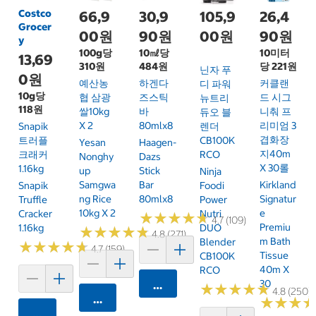
Costco
66,9
30,9
105,9
26,4
Grocer
00원
90원
00원
90원
y
100g당
10㎖당
10미터
13,69
310원
484원
당 221원
닌자 푸
0원
예산농
하겐다
커클랜
디 파워
10g당
협 삼광
즈스틱
드 시그
뉴트리
118원
쌀10kg
바
니춰 프
듀오 블
X 2
80mlx8
리미엄 3
Snapik
렌더
겹화장
트러플
CB100K
Yesan
Haagen-
지40m
크래커
RCO
Nonghy
Dazs
X 30롤
1.16kg
Up
Stick
Ninja
Samgwa
Bar
Kirkland
Snapik
Foodi
Ng Rice
80mlx8
Signatur
Truffle
Power
10kg X 2
E
Cracker
Nutri
★
★
★
★
★
★
★
★
★
★
4.7 (109)
Premiu
1.16kg
DUO
★
★
★
★
★
★
★
★
★
★
4.8 (271)
M Bath
Blender
★
★
★
★
★
★
★
★
★
★
4.7 (159)
Tissue
CB100K
40m X
RCO
30
카트에 담기
★
★
★
★
★
★
★
★
★
★
4.8 (250)
카트에 담기
★
★
★
★
★
★
카트에 담기