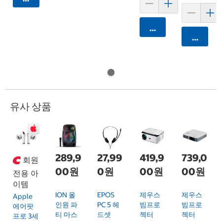
카트에 담기
카트에 
유사 상품
289,9
27,99
419,9
739,0
회원
00원
0원
00원
00원
전용 아
이템
ION 올
EPOS
제우스
제우스
Apple
인원 파
PC 5 헤
빔프로
빔프로
에어팟
티 마스
드셋
젝터
젝터
프로 3세