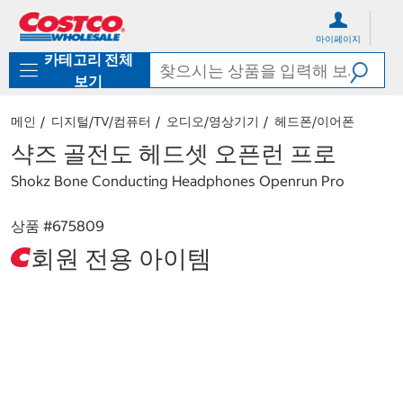
컨
메
텐
뉴
마이페이지
츠
로
카테고리 전체
로
바
바
로
보기
로
가
가
기
메인
디지털/TV/컴퓨터
오디오/영상기기
헤드폰/이어폰
기
샥즈 골전도 헤드셋 오픈런 프로
Shokz Bone Conducting Headphones Openrun Pro
상품 #
675809
회원 전용 아이템