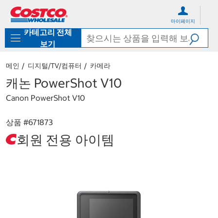
컨
메
텐
뉴
마이페이지
츠
로
카테고리 전체
로
바
바
로
보기
로
가
가
기
메인
디지털/TV/컴퓨터
카메라
기
캐논 PowerShot V10
Canon PowerShot V10
상품 #
671873
회원 전용 아이템