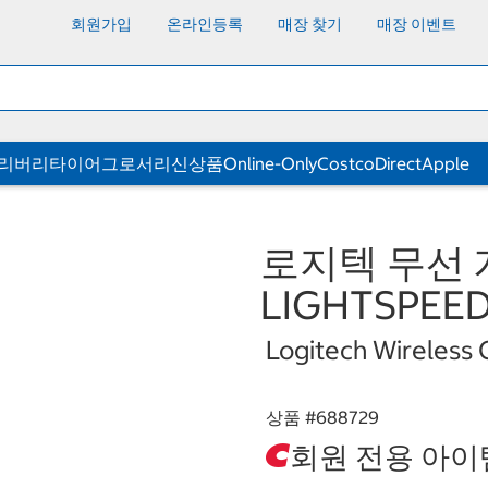
회원가입
온라인등록
매장 찾기
매장 이벤트
딜리버리
타이어
그로서리
신상품
Online-Only
CostcoDirect
Apple
로지텍 무선 
LIGHTSPEE
Logitech Wireles
상품 #
688729
회원 전용 아이