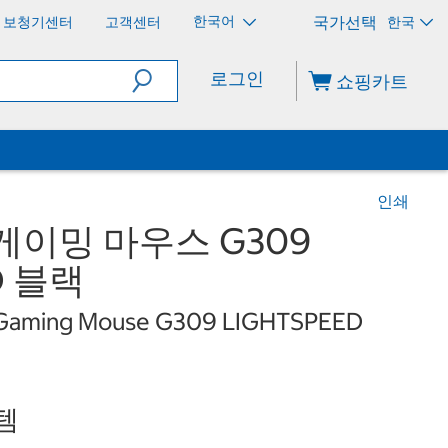
한국어
보청기센터
고객센터
한국
로그인
쇼핑카트
인쇄
게이밍 마우스 G309
D 블랙
s Gaming Mouse G309 LIGHTSPEED
템