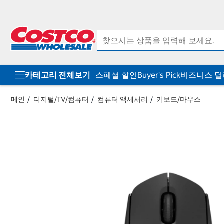
컨
메
텐
뉴
츠
로
로
바
바
로
로
가
가
기
기
카테고리 전체보기
스페셜 할인
Buyer's Pick
비즈니스 
메인
디지털/TV/컴퓨터
컴퓨터 액세서리
키보드/마우스