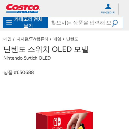
컨
메
텐
뉴
마이페이지
츠
로
카테고리 전체
로
바
바
로
보기
로
가
가
기
메인
디지털/TV/컴퓨터
게임
닌텐도
기
닌텐도 스위치 OLED 모델
Nintendo Swtich OLED
상품 #
650688