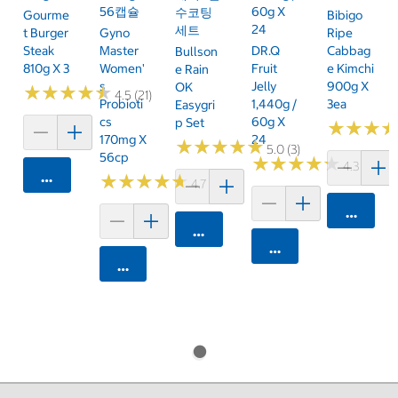
56캡슐
60g X
수코팅
Gourme
Bibigo
24
세트
T Burger
Gyno
Ripe
Steak
Master
DR.Q
Cabbag
Bullson
810g X 3
Women'
Fruit
E Kimchi
E Rain
S
Jelly
900g X
OK
★
★
★
★
★
★
★
★
★
★
4.5 (21)
Probioti
1,440g /
3ea
Easygri
Cs
60g X
P Set
★
★
★
★
★
★
170mg X
24
★
★
★
★
★
★
★
★
★
★
5.0 (3)
56cp
★
★
★
★
★
★
★
★
★
★
4.3 (15)
카트에 담기
★
★
★
★
★
★
★
★
★
★
4.7 (10)
카트에 
카트에 담기
카트에 담기
카트에 담기