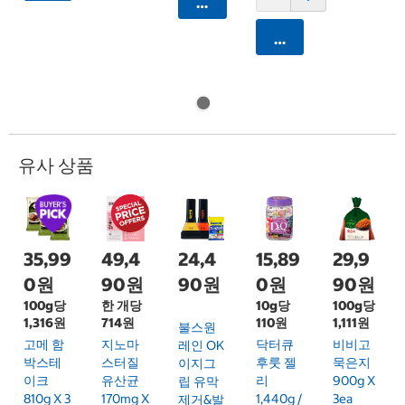
카트에 담기
카트에 담기
유사 상품
35,99
49,4
24,4
15,89
29,9
0원
90원
90원
0원
90원
100g당
한 개당
10g당
100g당
1,316원
714원
110원
1,111원
불스원
고메 함
지노마
닥터큐
비비고
레인 OK
박스테
스터질
후룻 젤
묵은지
이지그
이크
유산균
리
900g X
립 유막
810g X 3
170mg X
1,440g /
3ea
제거&발