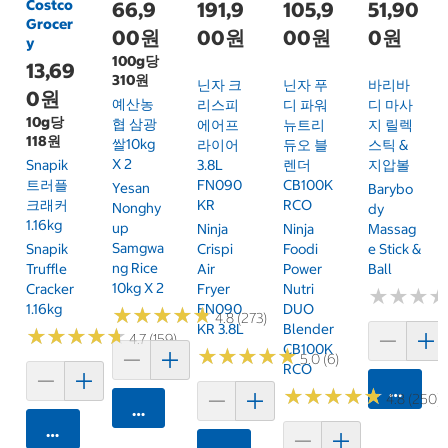
Costco
66,9
191,9
105,9
51,90
Grocer
00원
00원
00원
0원
y
100g당
13,69
310원
닌자 크
닌자 푸
바리바
0원
예산농
리스피
디 파워
디 마사
10g당
협 삼광
에어프
뉴트리
지 릴렉
118원
쌀10kg
라이어
듀오 블
스틱 &
X 2
Snapik
3.8L
렌더
지압볼
트러플
FN090
CB100K
Yesan
Barybo
크래커
KR
RCO
Nonghy
Dy
1.16kg
Up
Ninja
Ninja
Massag
Samgwa
Snapik
Crispi
Foodi
E Stick &
Ng Rice
Truffle
Air
Power
Ball
10kg X 2
Cracker
Fryer
Nutri
★
★
★
★
★
★
1.16kg
FN090
DUO
★
★
★
★
★
★
★
★
★
★
4.8 (273)
KR 3.8L
Blender
★
★
★
★
★
★
★
★
★
★
4.7 (159)
CB100K
★
★
★
★
★
★
★
★
★
★
5.0 (6)
RCO
카트에 
★
★
★
★
★
★
★
★
★
★
4.8 (250)
카트에 담기
카트에 담기