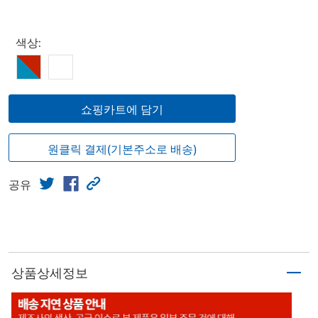
Select product
색상:
쇼핑카트에 담기
원클릭 결제(기본주소로 배송)
공유
상품상세정보