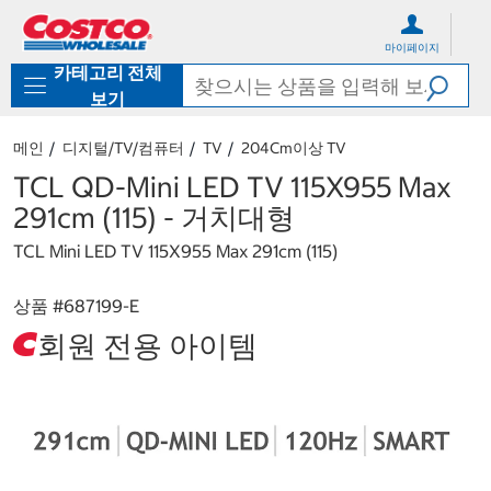
컨
메
텐
뉴
마이페이지
츠
로
카테고리 전체
로
바
바
로
보기
로
가
가
기
메인
디지털/TV/컴퓨터
TV
20​4​cm이상 TV
기
TCL QD-Mini LED TV 115X955 Max
291cm (115) - 거치대형
TCL Mini LED TV 115X955 Max 291cm (115)
상품 #
687199-E
회원 전용 아이템