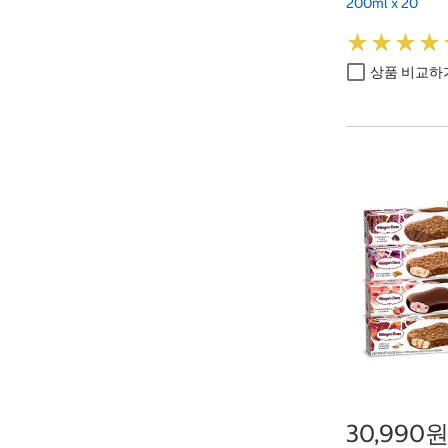
200ml x 20
★
★
★
★
★
★
★
★
상품 비교하
30,990