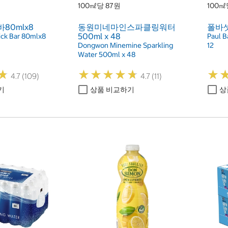
100㎖당 87원
100㎖
80mlx8
동원미네마인스파클링워터
폴바셋
500ml x 48
ick Bar 80mlx8
Paul B
Dongwon Minemine Sparkling
12
Water 500ml x 48
★
★
★
★
★
★
★
★
★
★
★
★
★
★
4.7 (109)
4.7 (11)
기
상품 비교하기
상