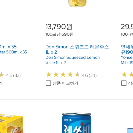
13,790원
29
100㎖당 690원
100㎖
ml x 35
Don Simon 스퀴즈드 레몬주스
연세
1L x 2
유190m
ter 500ml x 35
Don Simon Squeezed Lemon
Yonsei
Juice 1L x 2
Milk 1
★
★
★
★
★
★
★
★
★
★
★
★
★
★
4.5 (32)
4.6 (34)
기
상품 비교하기
상