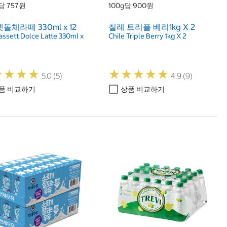
당 757원
100g당 900원
돌체라떼 330ml x 12
칠레 트리플 베리1kg X 2
assett Dolce Latte 330ml x
Chile Triple Berry 1kg X 2
★
★
★
★
★
★
★
★
★
★
★
★
★
★
★
★
★
★
5.0 (5)
4.9 (9)
품 비교하기
상품 비교하기