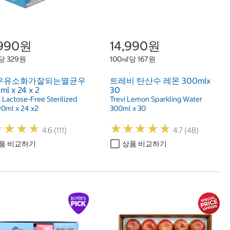
,990원
14,990원
당 329원
100㎖당 167원
우유소화가잘되는멸균우
트레비 탄산수 레몬 300mlx
l x 24 x 2
30
 Lactose-Free Sterilized
Trevi Lemon Sparkling Water
90ml x 24 x2
300ml x 30
★
★
★
★
★
★
★
★
★
★
★
★
★
★
★
★
★
★
4.6 (111)
4.7 (48)
품 비교하기
상품 비교하기