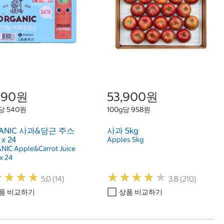
,990원
53,900원
당 540원
100g당 958원
GANIC 사과&당근 주스
사과 5kg
 x 24
Apples 5kg
NIC Apple&Carrot Juice
x 24
★
★
★
★
★
★
★
★
★
★
★
★
★
★
★
★
★
★
5.0 (14)
3.8 (210)
품 비교하기
상품 비교하기