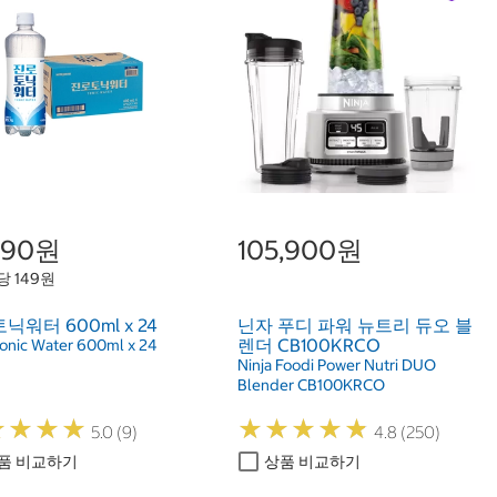
,490원
105,900원
당 149원
닉워터 600ml x 24
닌자 푸디 파워 뉴트리 듀오 블
렌더 CB100KRCO
Tonic Water 600ml x 24
Ninja Foodi Power Nutri DUO
Blender CB100KRCO
★
★
★
★
★
★
★
★
★
★
★
★
★
★
★
★
★
★
5.0 (9)
4.8 (250)
품 비교하기
상품 비교하기