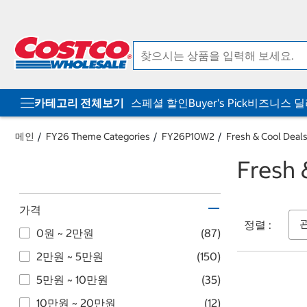
컨
메
텐
뉴
츠
로
로
바
바
로
로
가
가
기
기
카테고리 전체보기
스페셜 할인
Buyer's Pick
비즈니스 
메인
FY26 Theme Categories
FY26P10W2
Fresh & Cool D
Fresh
가격
정렬 :
0원 ~ 2만원
(87)
2만원 ~ 5만원
(150)
5만원 ~ 10만원
(35)
10만원 ~ 20만원
(12)