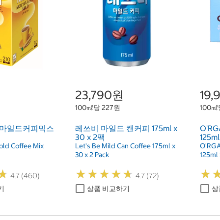
23,790원
19
100㎖당 227원
100㎖
드마일드커피믹스
레쓰비 마일드 캔커피 175ml x
O'R
30 x 2팩
125ml
ld Coffee Mix
Let's Be Mild Can Coffee 175ml x
O'RGA
30 x 2 Pack
125ml 
★
★
★
★
★
★
★
★
★
★
★
★
★
★
4.7 (460)
4.7 (72)
기
상품 비교하기
상