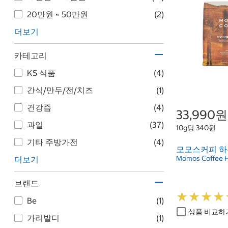
20만원 ~ 50만원
(2)
더보기
카테고리
KS 식품
(4)
간식/만두/전/치즈
(1)
건강즙
(4)
33,990원
과일
(37)
10g당 340원
기타 주방가전
(4)
모모스커피 하우
Momos Coffee H
더보기
브랜드
★
★
★
★
★
★
★
★
Be
(1)
상품 비교하
가리발디
(1)