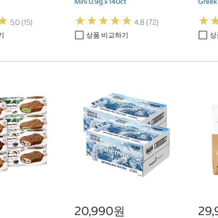
Mini 0.9g x 140ct
Greek
★
★
★
★
★
★
★
★
★
★
★
★
★
★
5.0 (15)
4.8 (72)
기
상품 비교하기
상
원
20,990원
29