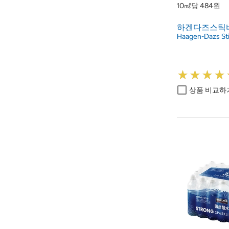
10㎖당 484원
하겐다즈스틱바
Haagen-Dazs St
★
★
★
★
★
★
★
★
상품 비교하