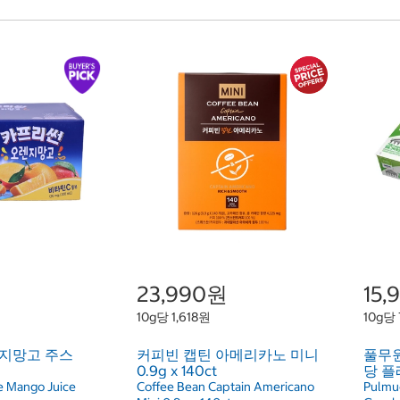
23,990원
15
10g당 1,618원
10g당
지망고 주스
커피빈 캡틴 아메리카노 미니
풀무
0.9g x 140ct
당 플레
e Mango Juice
Coffee Bean Captain Americano
Pulmu