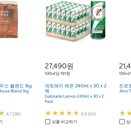
27,490원
21
100㎖당 191원
100㎖
스 블렌드 1kg
게토레이 레몬 240ml x 30 x 2
진로토
팩
ouse Blend 1kg
Jinro 
Gatorade Lemon 240ml x 30 x 2
Pack
★
★
★
★
★
★
★
★
★
★
★
★
★
★
4.7 (96)
4.9 (64)
기
상품 비교하기
상