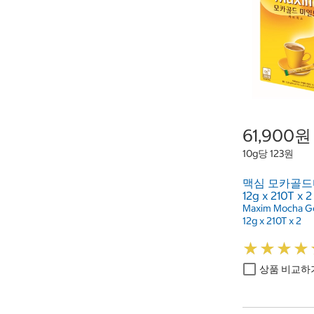
61,900원
10g당 123원
맥심 모카골
12g x 210T x 2
Maxim Mocha Go
12g x 210T x 2
★
★
★
★
★
★
★
★
상품 비교하