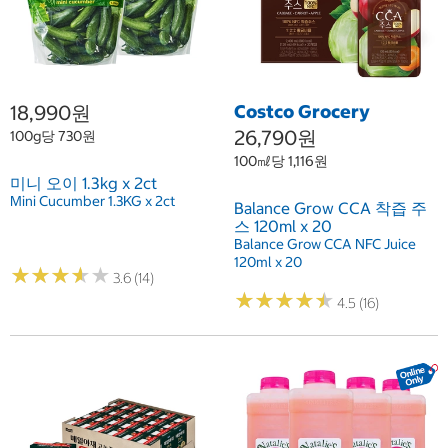
18,990원
Costco Grocery
26,790원
100g당 730원
100㎖당 1,116원
미니 오이 1.3kg x 2ct
Mini Cucumber 1.3KG x 2ct
Balance Grow CCA 착즙 주
스 120ml x 20
Balance Grow CCA NFC Juice
120ml x 20
★
★
★
★
★
★
★
★
★
★
3.6 (14)
★
★
★
★
★
★
★
★
★
★
4.5 (16)