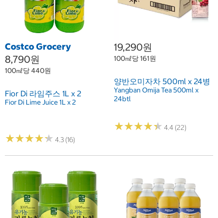
Costco Grocery
19,290원
8,790원
100㎖당 161원
100㎖당 440원
양반오미자차 500ml x 24병
Yangban Omija Tea 500ml x
Fior Di 라임주스 1L x 2
24btl
Fior Di Lime Juice 1L x 2
★
★
★
★
★
★
★
★
★
★
4.4 (22)
★
★
★
★
★
★
★
★
★
★
4.3 (16)