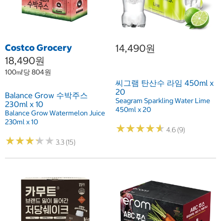
Costco Grocery
14,490원
18,490원
100㎖당 804원
씨그램 탄산수 라임 450ml x
20
Balance Grow 수박주스
Seagram Sparkling Water Lime
230ml x 10
450ml x 20
Balance Grow Watermelon Juice
230ml x 10
★
★
★
★
★
★
★
★
★
★
4.6 (9)
★
★
★
★
★
★
★
★
★
★
3.3 (15)