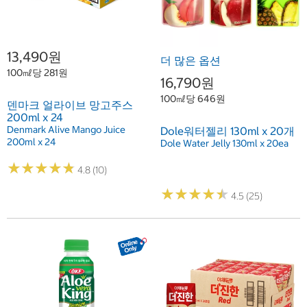
13,490원
더 많은 옵션
100㎖당 281원
16,790원
100㎖당 646원
덴마크 얼라이브 망고주스
200ml x 24
Denmark Alive Mango Juice
Dole워터젤리 130ml x 20개
200ml x 24
Dole Water Jelly 130ml x 20ea
★
★
★
★
★
★
★
★
★
★
4.8 (10)
★
★
★
★
★
★
★
★
★
★
4.5 (25)