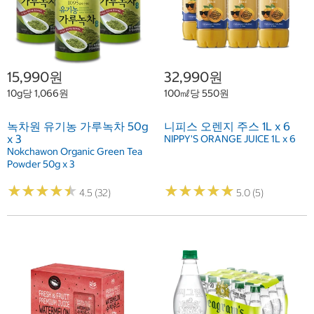
15,990원
32,990원
10g당 1,066원
100㎖당 550원
녹차원 유기농 가루녹차 50g
니피스 오렌지 주스 1L x 6
x 3
NIPPY'S ORANGE JUICE 1L x 6
Nokchawon Organic Green Tea
Powder 50g x 3
★
★
★
★
★
★
★
★
★
★
★
★
★
★
★
★
★
★
★
★
4.5 (32)
5.0 (5)