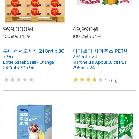
999,000원
49,990원
100㎖당 145원
100㎖당 704원
롯데쌕쌕오렌지 240ml x 30
마티넬리 사과주스 PET병
x 96
296ml x 24
Lotte Ssaek Ssaek Orange
Martinelli's Apple Juice PET
240ml x 30 x 96
296ml x 24
★
★
★
★
★
★
★
★
★
★
★
★
★
★
★
★
★
★
★
★
4.3 (15)