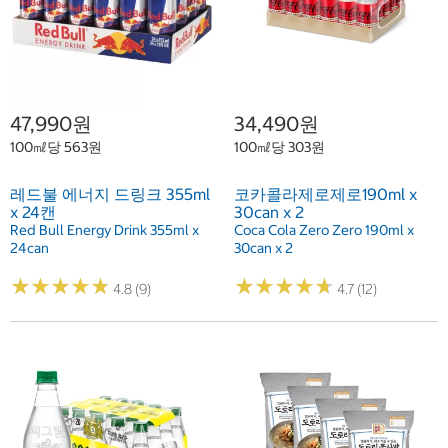
47,990원
34,490원
100㎖당 563원
100㎖당 303원
레드불 에너지 드링크 355ml
코카콜라제로제로190ml x
x 24캔
30can x 2
Red Bull Energy Drink 355ml x
Coca Cola Zero Zero 190ml x
24can
30can x 2
★
★
★
★
★
★
★
★
★
★
★
★
★
★
★
★
★
★
★
★
4.8 (9)
4.7 (12)