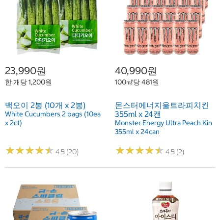
23,990원
40,990원
한 개당 1,200원
100㎖당 481원
백오이 2봉 (10개 x 2봉)
몬스터에너지울트라피치킨
355ml x 24캔
White Cucumbers 2 bags (10ea
x 2ct)
Monster Energy Ultra Peach Kin
355ml x 24can
★
★
★
★
★
★
★
★
★
★
★
★
★
★
★
★
★
★
★
★
4.5 (20)
4.5 (2)