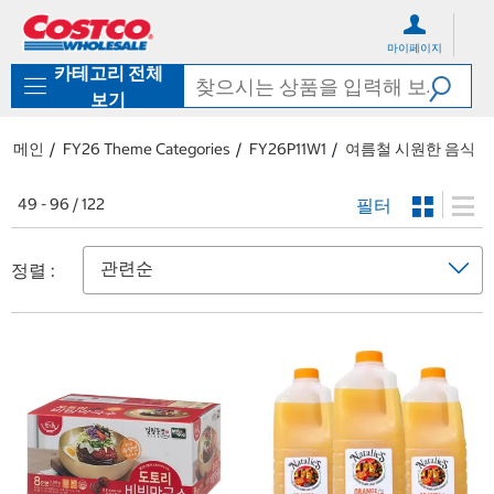
컨
메
텐
뉴
마이페이지
츠
로
카테고리 전체
로
바
바
로
보기
로
가
가
기
메인
FY26 Theme Categories
FY26P11W1
여름철 시원한 음식
기
필터
49 - 96 / 122
정렬 :