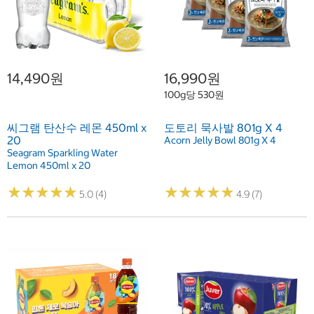
14,490원
16,990원
100g당 530원
씨그램 탄산수 레몬 450ml x
도토리 묵사발 801g X 4
20
Acorn Jelly Bowl 801g X 4
Seagram Sparkling Water
Lemon 450ml x 20
★
★
★
★
★
★
★
★
★
★
★
★
★
★
★
★
★
★
★
★
5.0 (4)
4.9 (7)