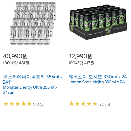
40,990원
32,990원
100㎖당 481원
100㎖당 417원
몬스터에너지울트라 355ml x
레몬소다 모히또 330ml x 24
24캔
Lemon Soda Mojito 330ml x 24
Monster Energy Ultra 355ml x
24can
★
★
★
★
★
★
★
★
★
★
★
★
★
★
★
★
★
★
★
★
5.0 (2)
5.0 (5)