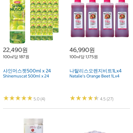
22,490원
46,990원
100㎖당 187원
100㎖당 1,175원
샤인머스켓500ml x 24
나탈리스오렌지비트1Lx4
Shinemuscat 500ml x 24
Natalie's Orange Beet 1Lx4
★
★
★
★
★
★
★
★
★
★
★
★
★
★
★
★
★
★
★
★
5.0 (4)
4.5 (27)