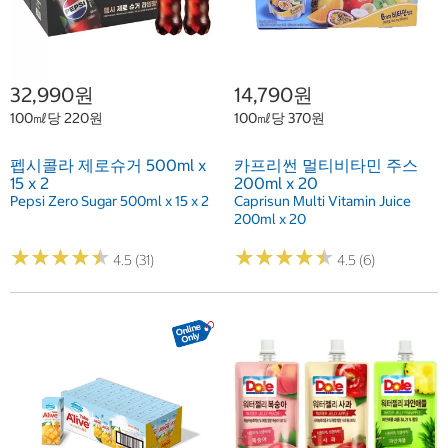
32,990원
14,790원
100㎖당 220원
100㎖당 370원
펩시콜라 제로슈거 500ml x
카프리썬 멀티비타민 주스
15 x 2
200ml x 20
Pepsi Zero Sugar 500ml x 15 x 2
Caprisun Multi Vitamin Juice
200ml x 20
★
★
★
★
★
★
★
★
★
★
★
★
★
★
★
★
★
★
★
★
4.5 (31)
4.5 (6)