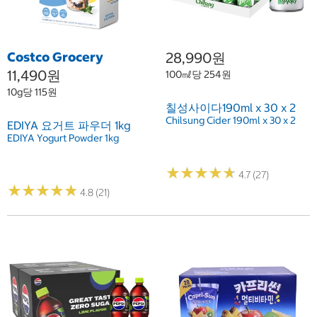
Costco Grocery
28,990원
11,490원
100㎖당 254원
10g당 115원
칠성사이다190ml x 30 x 2
Chilsung Cider 190ml x 30 x 2
EDIYA 요거트 파우더 1kg
EDIYA Yogurt Powder 1kg
★
★
★
★
★
★
★
★
★
★
4.7 (27)
★
★
★
★
★
★
★
★
★
★
4.8 (21)