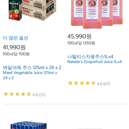
45,990원
더 많은 옵션
100㎖당 1,150원
41,990원
100㎖당 700원
나탈리스자몽주스1Lx4
Natalie's Grapefruit Juice 1Lx4
매일야채 주스 125ml x 24 x 2
Maeil Vegetable Juice 125ml x
24 x 2
★
★
★
★
★
★
★
★
★
★
4.6 (67)
★
★
★
★
★
★
★
★
★
★
4.6 (37)