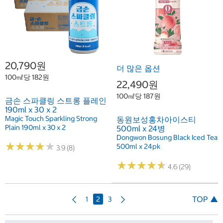
20,790원
더 많은 옵션
100㎖당 182원
22,490원
100㎖당 187원
금손 스파클링 스트롱 플레인
190ml x 30 x 2
Magic Touch Sparkling Strong
동원보성홍차아이스티
Plain 190ml x 30 x 2
500ml x 24병
Dongwon Bosung Black Iced Tea
★
★
★
★
★
★
★
★
★
★
500ml x 24pk
3.9 (8)
★
★
★
★
★
★
★
★
★
★
4.6 (29)
이
다
TOP ▲
1
2
3
전
음