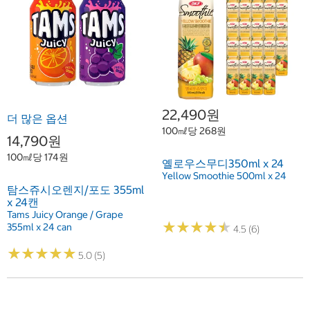
22,490원
더 많은 옵션
100㎖당 268원
14,790원
100㎖당 174원
옐로우스무디350ml x 24
Yellow Smoothie 500ml x 24
탐스쥬시오렌지/포도 355ml
x 24캔
Tams Juicy Orange / Grape
★
★
★
★
★
★
★
★
★
★
355ml x 24 can
4.5 (6)
★
★
★
★
★
★
★
★
★
★
5.0 (5)