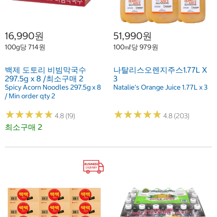
16,990원
51,990원
100g당 714원
100㎖당 979원
백제 도토리 비빔막국수
나탈리스오렌지주스1.77L X
297.5g x 8 /최소구매 2
3
Spicy Acorn Noodles 297.5g x 8
Natalie's Orange Juice 1.77L x 3
/ Min order qty 2
★
★
★
★
★
★
★
★
★
★
★
★
★
★
★
★
★
★
★
★
4.8 (19)
4.8 (203)
최소구매 2