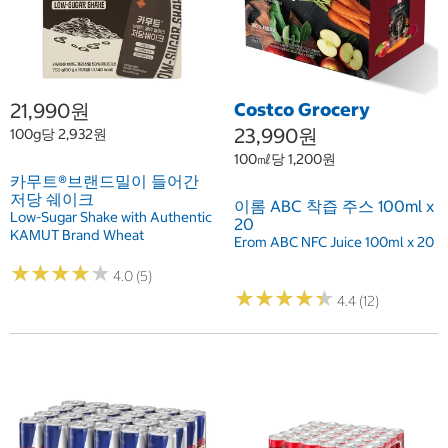
21,990원
Costco Grocery
23,990원
100g당 2,932원
100㎖당 1,200원
카무트®브랜드밀이 들어간
저당 쉐이크
이롬 ABC 착즙 주스 100ml x
Low-Sugar Shake with Authentic
20
KAMUT Brand Wheat
Erom ABC NFC Juice 100ml x 20
★
★
★
★
★
★
★
★
★
★
4.0 (5)
★
★
★
★
★
★
★
★
★
★
4.4 (12)