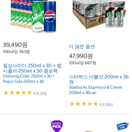
39,490원
더 많은 옵션
100㎖당 263원
47,990원
100㎖당 667원
칠성사이다 250ml x 30 + 펩
시콜라 250ml x 30 콤보팩
Chilsung Cider 250ml x 30 +
스타벅스 더블샷 200ml x 36
Pepsi Cola 250ml x 30
캔
Starbucks Espresso & Cream
★
★
★
★
★
★
★
★
★
★
200ml x 36can
4.8 (49)
★
★
★
★
★
★
★
★
★
★
4.8 (86)