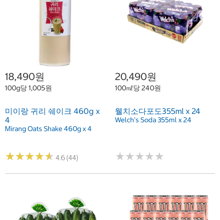
18,490원
20,490원
100g당 1,005원
100㎖당 240원
미이랑 귀리 쉐이크 460g x
웰치소다포도355ml x 24
4
Welch's Soda 355ml x 24
Mirang Oats Shake 460g x 4
★
★
★
★
★
★
★
★
★
★
★
★
★
★
★
★
★
★
★
★
4.6 (44)