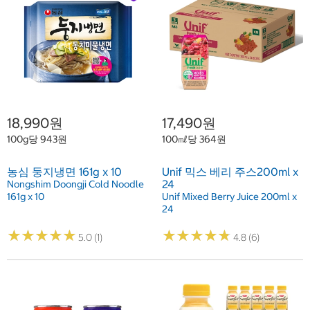
18,990원
17,490원
100g당 943원
100㎖당 364원
농심 둥지냉면 161g x 10
Unif 믹스 베리 주스200ml x
24
Nongshim Doongji Cold Noodle
161g x 10
Unif Mixed Berry Juice 200ml x
24
★
★
★
★
★
★
★
★
★
★
★
★
★
★
★
★
★
★
★
★
5.0 (1)
4.8 (6)