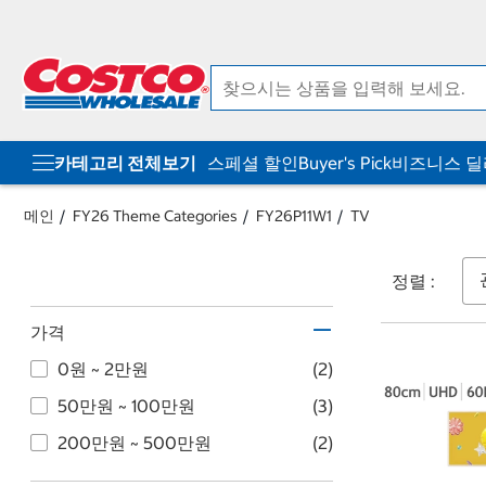
컨
메
텐
뉴
츠
로
로
바
바
로
로
가
가
기
기
카테고리 전체보기
스페셜 할인
Buyer's Pick
비즈니스 
메인
FY26 Theme Categories
FY26P11W1
TV
정렬 :
가격
0원 ~ 2만원
(2)
50만원 ~ 100만원
(3)
200만원 ~ 500만원
(2)