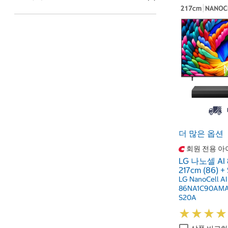
더 많은 옵션
회원 전용 아
LG 나노셀 AI
217cm (86) +
LG NanoCell AI
86NA1C90AMA 
S20A
★
★
★
★
★
★
★
★