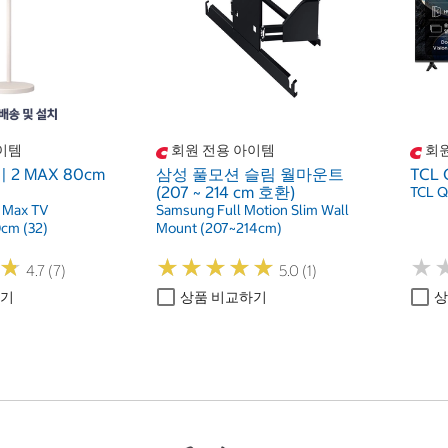
이템
회원 전용 아이템
회원
2 MAX 80cm
삼성 풀모션 슬림 월마운트
TCL 
(207 ~ 214 cm 호환)
TCL Q
 Max TV
Samsung Full Motion Slim Wall
cm (32)
Mount (207~214cm)
★
★
★
★
★
★
★
★
★
★
★
★
★
★
4.7 (7)
5.0 (1)
하기
상품 비교하기
상