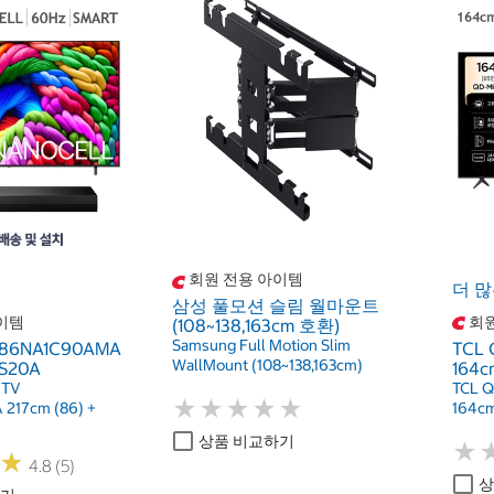
회원 전용 아이템
더 많
삼성 풀모션 슬림 월마운트
이템
회원
(108~138,163cm 호환)
Samsung Full Motion Slim
 86NA1C90AMA
TCL 
WallMount (108~138,163cm)
 S20A
164c
 TV
TCL Q
★
★
★
★
★
★
★
★
★
★
217cm (86) +
164cm
상품 비교하기
★
★
★
★
4.8 (5)
상