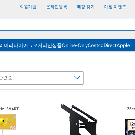
회원가입
온라인등록
매장 찾기
매장 이벤트
딜리버리
타이어
그로서리
신상품
Online-Only
CostcoDirect
Apple