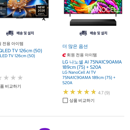
 전용 아이템
더 많은 옵션
QLED TV 126cm (50)
회원 전용 아이템
LED TV 126cm (50)
LG 나노셀 AI 75NA1C90AMA
189cm (75) + S20A
LG NanoCell AI TV
★
★
★
★
★
★
★
★
75NA1C90AMA 189cm (75) +
S20A
품 비교하기
★
★
★
★
★
★
★
★
★
★
4.7 (9)
상품 비교하기