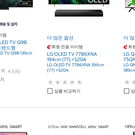
이템
더 많은 옵션
더 많
 LED TV Q9B
회원 전용 아이템
회원
, 스탠드형
ED TV Q9B 139cm
LG OLED TV 77B6XNA
LG Q
194cm (77) +S20A
75QN
LG OLED TV 77B6XNA 194cm
LG Q
★
★
(77) +S20A
189cm
4.3 (6)
하기
★
★
★
★
★
★
★
★
★
★
★
★
상품 비교하기
상