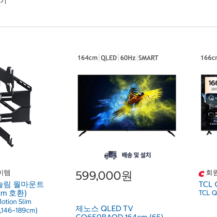
하기
이템
599,000원
회원
슬림 월마운트
TCL 
9cm 호환)
TCL Q
otion Slim
제노스 QLED TV
8,146~189cm)