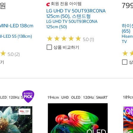
0원
회원 전용 아이템
79
LG UHD TV 50UT93RC0NA
125cm (50), 스탠드형
LG UHD TV 50UT93RC0NA
NI-LED 138cm
하이센스
125cm (50)
(65)
I-LED 55 (138cm)
Hisen
★
★
★
★
★
★
★
★
★
★
5.0 (1)
TV
상품 비교하기
★
★
★
★
5.0 (2)
하기
상