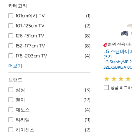
카테고리
101cm이하 TV
(1)
101~12​5​cm TV
(2)
12​6​~15​1​cm TV
(8)
회원 전용 아
15​2​~17​7​cm TV
(8)
LG 스탠바이미 
17​8​~20​3​cm TV
(4)
(32)
LG StanbyME 2
더보기
32LX6BKGA 80
★
★
★
★
★
★
★
★
브랜드
상품 비교
삼성
(3)
엘지
(12)
제노스
(4)
티씨엘
(11)
하이센스
(2)