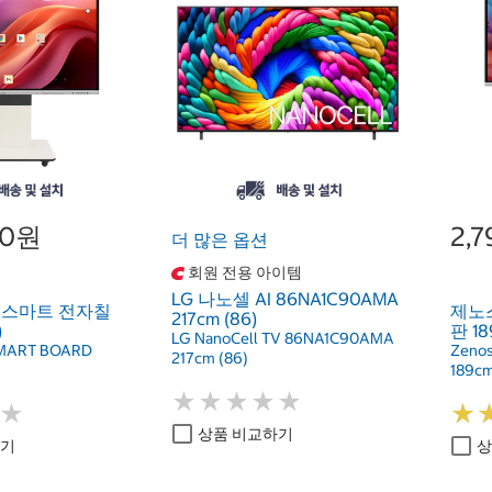
00원
2,
더 많은 옵션
회원 전용 아이템
LG 나노셀 AI 86NA1C90AMA
D 스마트 전자칠
제노스
217cm (86)
)
판 18
LG NanoCell TV 86NA1C90AMA
SMART BOARD
Zeno
217cm (86)
189cm
★
★
★
★
★
★
★
★
★
★
★
★
★
★
상품 비교하기
하기
상