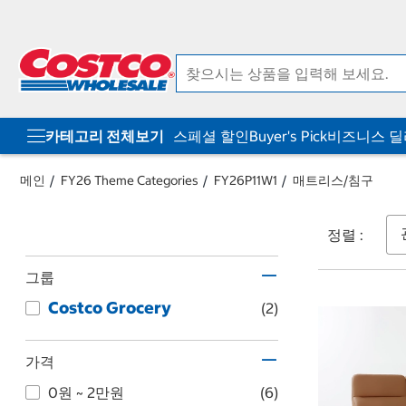
컨
메
텐
뉴
츠
로
로
바
바
로
로
가
가
기
기
카테고리 전체보기
스페셜 할인
Buyer's Pick
비즈니스 
메인
FY26 Theme Categories
FY26P11W1
매트리스/침구
정렬 :
그룹
Costco Grocery
(2)
가격
0원 ~ 2만원
(6)