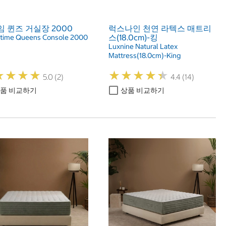
 퀸즈 거실장 2000
럭스나인 천연 라텍스 매트리
스(18.0cm)-킹
ime Queens Console 2000
Luxnine Natural Latex
Mattress(18.0cm)-King
★
★
★
★
★
★
★
★
★
★
★
★
★
★
★
★
★
★
5.0 (2)
4.4 (14)
품 비교하기
상품 비교하기