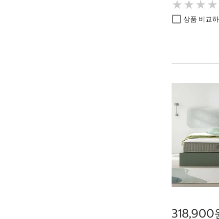
★
★
★
★
★
★
★
★
상품 비교
318,90