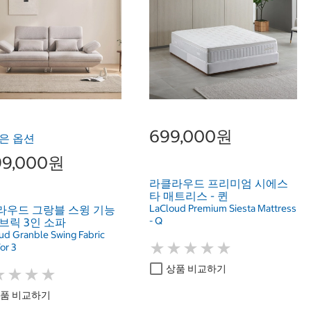
699,000원
은 옵션
599,000원
라클라우드 프리미엄 시에스
타 매트리스 - 퀸
LaCloud Premium Siesta Mattress
라우드 그랑블 스윙 기능
- Q
브릭 3인 소파
ud Granble Swing Fabric
★
★
★
★
★
★
★
★
★
★
or 3
상품 비교하기
★
★
★
★
★
★
★
★
품 비교하기