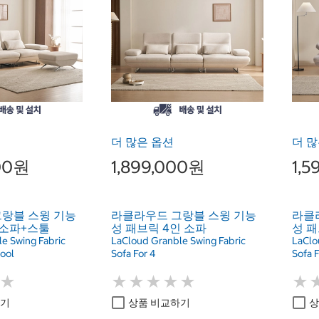
더 많은 옵션
더 많
000원
1,899,000원
1,
랑블 스윙 기능
라클라우드 그랑블 스윙 기능
라클
인소파+스툴
성 패브릭 4인 소파
성 패
e Swing Fabric
LaCloud Granble Swing Fabric
LaClo
tool
Sofa For 4
Sofa F
★
★
★
★
★
★
★
★
★
★
★
★
★
★
하기
상품 비교하기
상