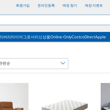
회원가입
온라인등록
매장 찾기
매장 이벤트
딜리버리
타이어
그로서리
신상품
Online-Only
CostcoDirect
Apple