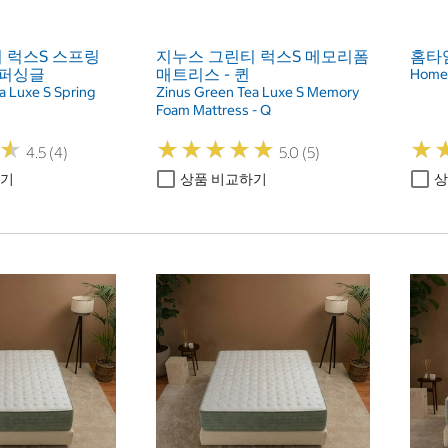
 럭스S 스프링
지누스 그린티 럭스S 메모리폼
홈타임
슈퍼싱글
매트리스 - 퀸
Homet
a Luxe S Spring
Zinus Green Tea Luxe S Memory
Foam Mattress - Q
★
★
★
★
★
★
★
★
★
★
★
★
★
★
4.5 (4)
5.0 (5)
하기
상품 비교하기
상