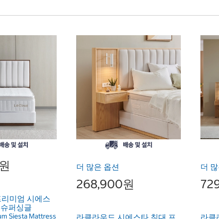
0원
더 많은 옵션
더 많
268,900원
72
프리미엄 시에스
- 슈퍼싱글
m Siesta Mattress
라클라우드 시에스타 침대 프
라클