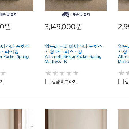
00원
3,149,000원
2,
바이스타 포켓스
알뜨레노띠 바이스타 포켓스
알뜨
 - 라지킹
프링 매트리스 - 킹
프링 
tar Pocket Spring
Altrenotti Bi-Star Pocket Spring
Altren
Mattress - K
Mattr
★
★
★
★
★
★
★
★
★
★
★
★
★
★
하기
상품 비교하기
상