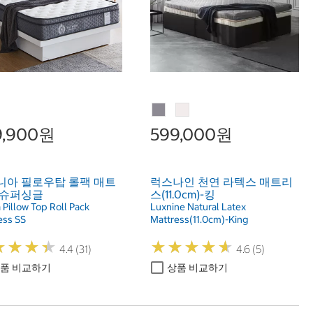
9,900원
599,000원
니아 필로우탑 롤팩 매트
럭스나인 천연 라텍스 매트리
 슈퍼싱글
스(11.0cm)-킹
a Pillow Top Roll Pack
Luxnine Natural Latex
ess SS
Mattress(11.0cm)-King
★
★
★
★
★
★
★
★
★
★
★
★
★
★
★
★
★
★
4.4 (31)
4.6 (5)
품 비교하기
상품 비교하기