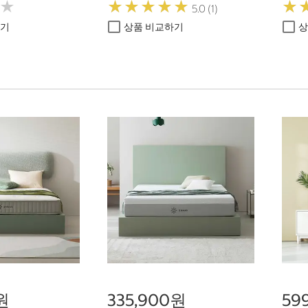
★
★
★
★
★
★
★
★
★
★
★
★
★
★
5.0 (1)
하기
상품 비교하기
상
0원
335,900원
59