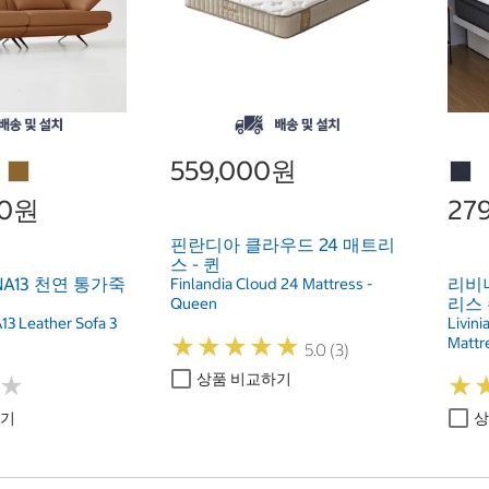
559,000원
00원
27
핀란디아 클라우드 24 매트리
스 - 퀸
NA13 천연 통가죽
리비
Finlandia Cloud 24 Mattress -
리스
Queen
13 Leather Sofa 3
Livini
★
★
★
★
★
★
★
★
★
★
Mattr
5.0 (3)
상품 비교하기
★
★
★
★
하기
상