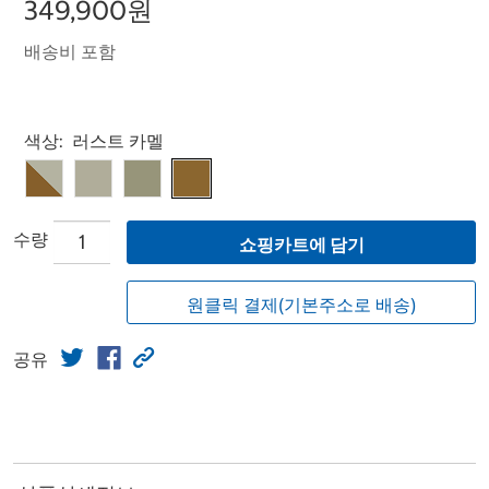
349,900원
배송비 포함
Select product
색상:
러스트 카멜
수량
쇼핑카트에 담기
원클릭 결제(기본주소로 배송)
공유