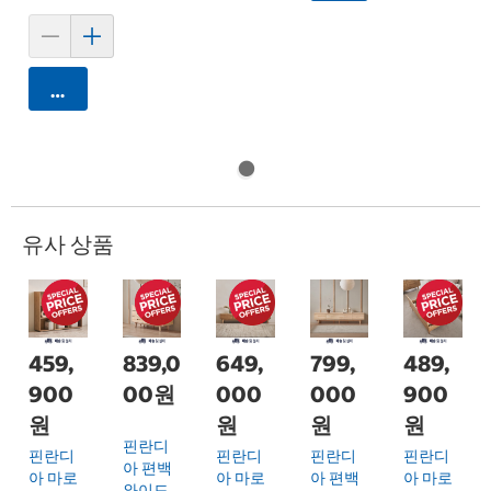
카트에 담기
유사 상품
459,
839,0
649,
799,
489,
900
00원
000
000
900
원
원
원
원
핀란디
핀란디
핀란디
핀란디
핀란디
아 편백
아 마로
아 마로
아 편백
아 마로
와이드