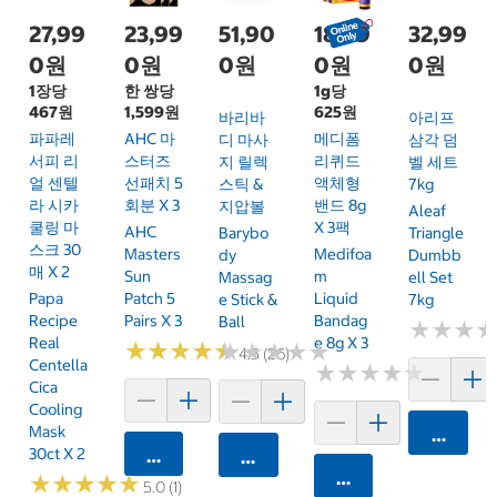
27,99
23,99
51,90
18,49
32,99
0원
0원
0원
0원
0원
1장당
한 쌍당
1g당
467원
1,599원
625원
바리바
아리프
파파레
AHC 마
메디폼
디 마사
삼각 덤
서피 리
스터즈
리퀴드
지 릴렉
벨 세트
얼 센텔
선패치 5
액체형
스틱 &
7kg
라 시카
회분 X 3
밴드 8g
지압볼
Aleaf
쿨링 마
X 3팩
AHC
Barybo
Triangle
스크 30
Masters
Medifoa
Dy
Dumbb
매 X 2
Sun
M
Massag
Ell Set
Papa
Patch 5
Liquid
E Stick &
7kg
Recipe
Pairs X 3
Bandag
Ball
★
★
★
★
★
★
Real
E 8g X 3
★
★
★
★
★
★
★
★
★
★
★
★
★
★
★
★
★
★
★
★
4.5 (26)
Centella
★
★
★
★
★
★
★
★
★
★
Cica
Cooling
Mask
카트에 
30ct X 2
카트에 담기
카트에 담기
카트에 담기
★
★
★
★
★
★
★
★
★
★
5.0 (1)