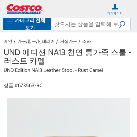
컨
메
텐
뉴
마이페이지
츠
로
카테고리 전체
로
바
바
로
보기
로
가
가
기
메인
가구/침구/인테리어
거실가구
소파
기
UND 에디션 NA13 천연 통가죽 스툴 -
러스트 카멜
UND Edition NA13 Leather Stool - Rust Camel
상품 #
673563-RC