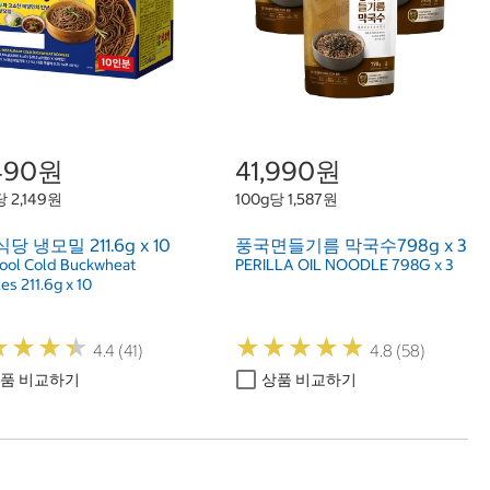
,490원
41,990원
 2,149원
100g당 1,587원
당 냉모밀 211.6g x 10
풍국면들기름 막국수798g x 3
ol Cold Buckwheat
PERILLA OIL NOODLE 798G x 3
es 211.6g x 10
★
★
★
★
★
★
★
★
★
★
★
★
★
★
★
★
★
★
4.4 (41)
4.8 (58)
품 비교하기
상품 비교하기