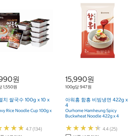
,990원
15,990원
당 1,550원
100g당 947원
치 쌀국수 100g x 10 x
아워홈 함흥 비빔냉면 422g x
4
vy Rice Noodle Cup 100g x
Ourhome Hamheung Spicy
Buckwheat Noodle 422g x 4
★
★
★
★
★
★
★
★
★
★
★
★
★
★
★
★
★
★
4.7 (134)
4.4 (25)