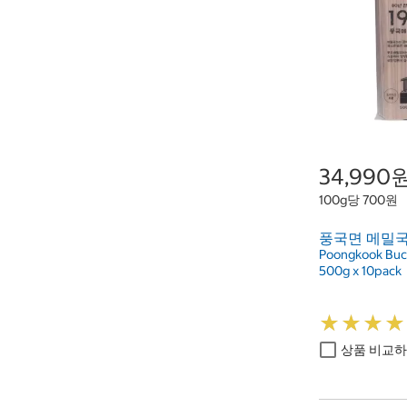
34,990
100g당 700원
풍국면 메밀국수
Poongkook Buc
500g x 10pack
★
★
★
★
★
★
★
★
상품 비교