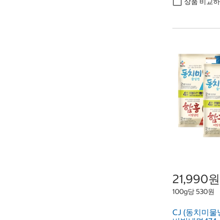
상품 비교
21,990원
100g당 530원
CJ (동치미물