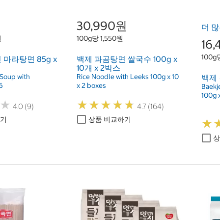
30,990원
더 많
원
100g당 1,550원
16
100g
마라탕면 85g x
백제 파곰탕면 쌀국수 100g x
10개 x 2박스
Soup with
Rice Noodle with Leeks 100g x 10
백제 
6
x 2 boxes
Baekj
100g 
★
★
★
★
★
★
★
★
★
★
★
★
4.0 (9)
4.7 (164)
하기
상품 비교하기
★
★
상