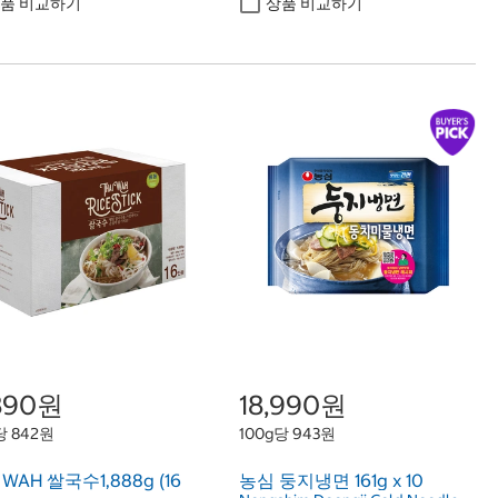
품 비교하기
상품 비교하기
,890원
18,990원
당 842원
100g당 943원
 WAH 쌀국수1,888g (16
농심 둥지냉면 161g x 10