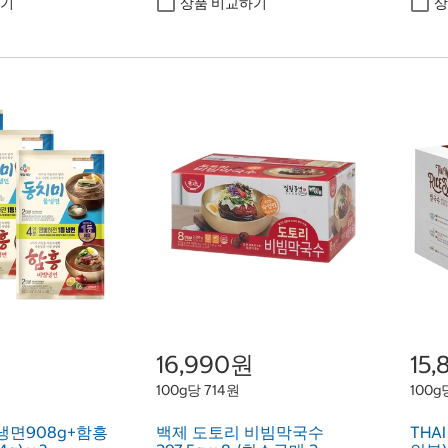
하기
상품 비교하기
상
16,990원
15
100g당 714원
100g
냉면908g+함흥
백제 도토리 비빔막국수
THAI