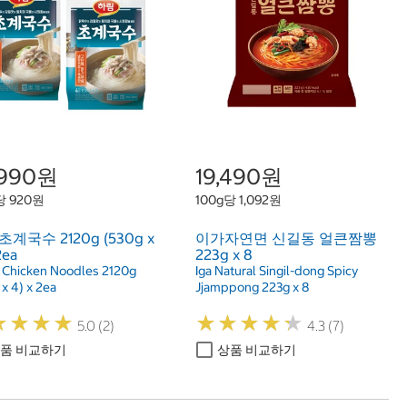
,990원
19,490원
당 920원
100g당 1,092원
초계국수 2120g (530g x
이가자연면 신길동 얼큰짬뽕
2ea
223g x 8
 Chicken Noodles 2120g
Iga Natural Singil-dong Spicy
x 4) x 2ea
Jjamppong 223g x 8
★
★
★
★
★
★
★
★
★
★
★
★
★
★
★
★
★
★
5.0 (2)
4.3 (7)
품 비교하기
상품 비교하기