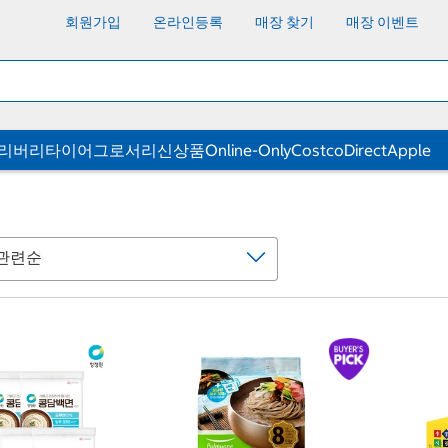
회원가입
온라인등록
매장 찾기
매장 이벤트
딜리버리
타이어
그로서리
신상품
Online-Only
CostcoDirect
Apple