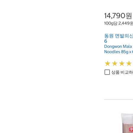
14,790원
100g당 2,449
동원 면발의신 
6
Dongwon Mala 
Noodles 85g x 
★
★
★
★
★
★
★
★
상품 비교