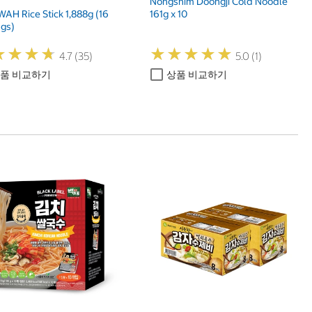
Nongshim Doongji Cold Noodle
WAH Rice Stick 1,888g (16
161g x 10
ngs)
★
★
★
★
★
★
★
★
★
★
★
★
★
★
★
★
★
★
4.7 (35)
5.0 (1)
품 비교하기
상품 비교하기