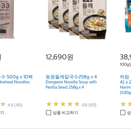
원
12,690원
38
100g
 500g x 10팩
동원들깨칼국수258g x 4
하림 
4) x 
kwheat Noodles
Dongwon Noodle Soup with
Perilla Seed 258g x 4
Harim
(530g 
★
★
★
★
★
★
★
★
★
★
★
★
★
★
4.4 (46)
4.6 (69)
하기
상품 비교하기
상