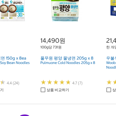
14,490원
21
100g당 731원
한 개당
150g x 8ea
풀무원 평양 물냉면 205g x 8
우불식
Soy Bean Noodles
Pulmuone Cold Noodles 205g x 8
Woobo
Noodl
★
★
★
★
★
★
★
★
★
★
★
★
★
★
4.4 (24)
4.7 (7)
하기
상품 비교하기
상