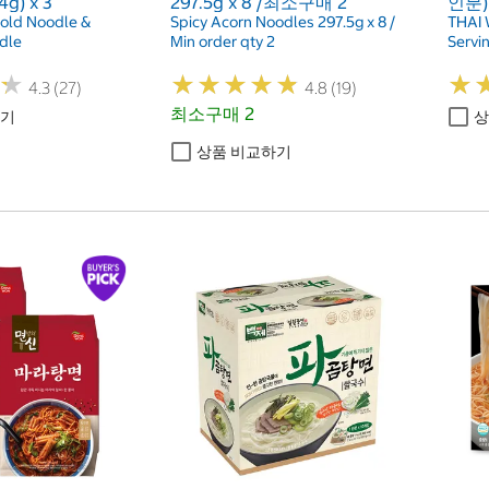
) x 3
297.5g x 8 /최소구매 2
인분)
old Noodle &
Spicy Acorn Noodles 297.5g x 8 /
THAI 
dle
Min order qty 2
Servi
★
★
★
★
★
★
★
★
★
★
★
★
★
★
4.3 (27)
4.8 (19)
최소구매 2
하기
상
상품 비교하기