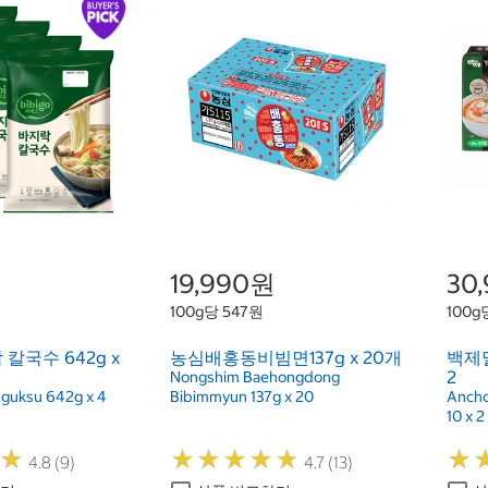
원
19,990원
30
100g당 547원
100g
칼국수 642g x
농심배홍동비빔면137g x 20개
백제멸
2
Nongshim Baehongdong
lguksu 642g x 4
Bibimmyun 137g x 20
Ancho
10 x 2
★
★
★
★
★
★
★
★
★
★
★
★
★
★
4.8 (9)
4.7 (13)