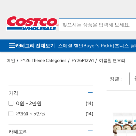
컨
메
텐
뉴
츠
로
로
바
바
로
로
가
가
기
기
카테고리 전체보기
스페셜 할인
Buyer's Pick
비즈니스 
메인
FY26 Theme Categories
FY26P12W1
여름철 면요리
정렬 :
가격
0원 ~ 2만원
(14)
2만원 ~ 5만원
(14)
카테고리