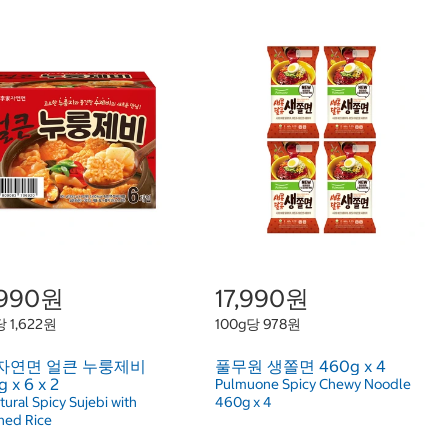
,990원
17,990원
당 1,622원
100g당 978원
자연면 얼큰 누룽제비
풀무원 생쫄면 460g x 4
g x 6 x 2
Pulmuone Spicy Chewy Noodle
tural Spicy Sujebi with
460g x 4
hed Rice