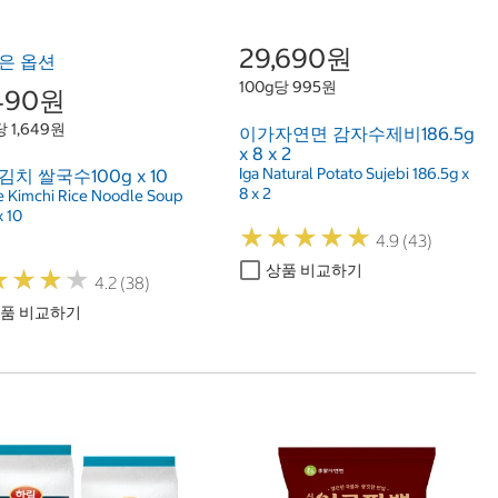
29,690원
은 옵션
100g당 995원
,490원
당 1,649원
이가자연면 감자수제비186.5g
x 8 x 2
Iga Natural Potato Sujebi 186.5g x
김치 쌀국수100g x 10
8 x 2
e Kimchi Rice Noodle Soup
x 10
★
★
★
★
★
★
★
★
★
★
4.9 (43)
상품 비교하기
★
★
★
★
★
★
★
★
4.2 (38)
품 비교하기