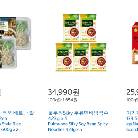
원
34,990원
25
100g당 1,654원
100g
 듬뿍 베트남 쌀
풀무원Silky 두유면비빔국수
이가
2ea
423g x 5
133.5
 Style Rice
Pulmuone Silky Soy Bean Spicy
Iga Na
 600g x 2
Noodles 423g x 5
Scorc