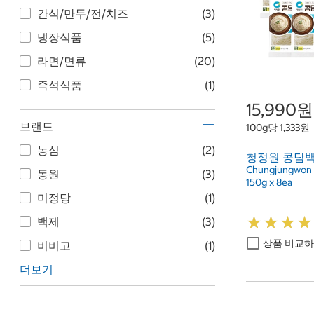
간식/만두/전/치즈
(3)
냉장식품
(5)
라면/면류
(20)
즉석식품
(1)
15,990원
브랜드
100g당 1,333원
농심
(2)
청정원 콩담백면 
Chungjungwon 
동원
(3)
150g x 8ea
미정당
(1)
★
★
★
★
★
★
★
★
백제
(3)
상품 비교
비비고
(1)
더보기