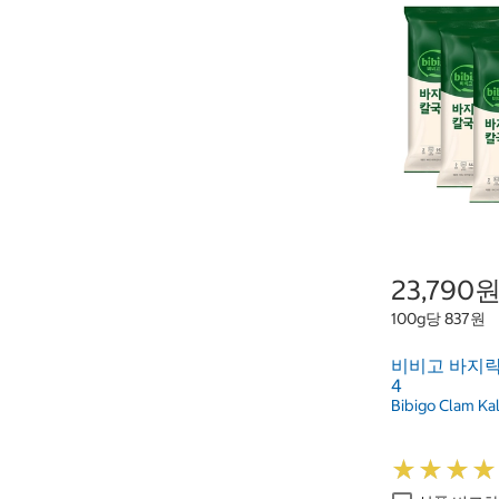
23,790
100g당 837원
비비고 바지락 
4
Bibigo Clam Ka
★
★
★
★
★
★
★
★