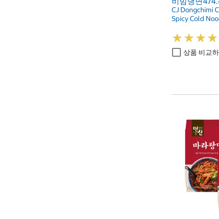
비빔냉면474.4g
CJ Dongchimi C
Spicy Cold Noo
★
★
★
★
★
★
★
★
상품 비교