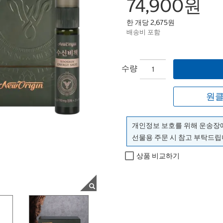
74,900원
한 개당 2,675원
배송비 포함
수량
원클
개인정보 보호를 위해 운송장
선물용 주문 시 참고 부탁드립
상품 비교하기