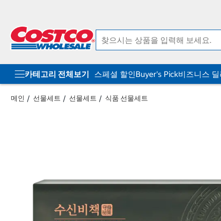
컨
메
텐
뉴
츠
로
로
바
바
로
로
가
가
기
기
카테고리 전체보기
스페셜 할인
Buyer's Pick
비즈니스 
메인
선물세트
선물세트
식품 선물세트