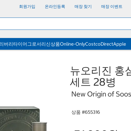
회원가입
온라인등록
매장 찾기
매장 이벤트
딜리버리
타이어
그로서리
신상품
Online-Only
CostcoDirect
Apple
뉴오리진 홍
세트 28병
New Origin of Soos
상품 #
655316