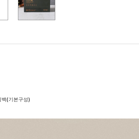
핑백(기본구성)