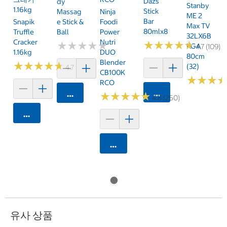
Dazs
Dy
Stanby
1.16kg
Stick
Massag
Ninja
ME 2
Bar
Snapik
E Stick &
Foodi
Max TV
80mlx8
Truffle
Ball
Power
32LX6B
Cracker
Nutri
★
★
★
★
★
★
★
★
★
★
★
★
★
★
★
★
★
★
★
★
KGA
4.7 (109)
1.16kg
DUO
80cm
Blender
★
★
★
★
★
★
★
★
★
★
(32)
4.7 (159)
CB100K
★
★
★
★
★
★
RCO
카트에 담기
카트에 담기
★
★
★
★
★
★
★
★
★
★
4.8 (250)
카트에 담기
카트에 담기
유사 상품