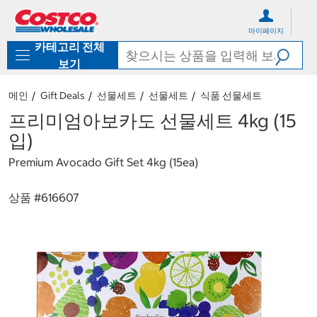
컨
메
텐
뉴
마이페이지
츠
로
카테고리 전체
로
바
바
로
보기
로
가
가
기
메인
Gift Deals
선물세트
선물세트
식품 선물세트
기
프리미엄아보카도 선물세트 4kg (15
입)
Premium Avocado Gift Set 4kg (15ea)
상품 #
616607