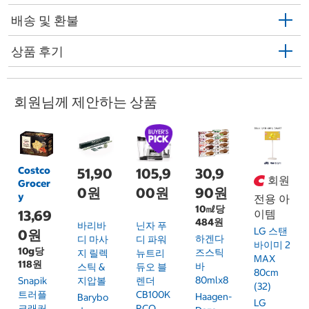
배송 및 환불
상품 후기
회원님께 제안하는 상품
Costco
51,90
105,9
30,9
회원
Grocer
0원
00원
90원
y
전용 아
10㎖당
13,69
이템
484원
바리바
닌자 푸
LG 스탠
0원
하겐다
디 마사
디 파워
바이미 2
10g당
즈스틱
지 릴렉
뉴트리
MAX
118원
바
스틱 &
듀오 블
80cm
80mlx8
Snapik
지압볼
렌더
(32)
트러플
CB100K
Haagen-
Barybo
LG
크래커
RCO