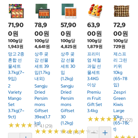
71,90
78,9
57,90
63,9
72,9
0원
00원
0원
00원
00원
100g당
100g당
100g당
100g당
100g당
1,943원
4,641원
4,825원
1,879원
729원
망고 2종
상주 곶
상주 곶
프리미
제스프
혼합 선
감 선물
감 선물
엄 제철
리 그린
물세트
세트 39
세트 30
과일 선
키위
3.7kg(7~
입(1.7kg
입
물세트
10kg
9입)
내외)
(1.2kg)
3.4KG
(65~78
이상
입)
2
Sangju
Sangju
Variety
Dried
Dried
Premiu
Zespri
Mango
Persim
Persim
M Fruit
Green
Set
Mons
Mons
Gift Set
Kiwis
3.7kg(7~
Giftset
Giftset
3.4kg
Large
9ct)
39ea(1.7
30
10kg
★
★
★
★
★
★
★
★
★
★
4.7 (22)
Kg)
(1.2kg)
(65~78c
★
★
★
★
★
★
★
★
★
★
4.1 (29)
T)
★
★
★
★
★
★
★
★
★
★
★
★
★
★
★
★
★
★
★
★
4.2 (45)
4.2 (103)
★
★
★
★
★
★