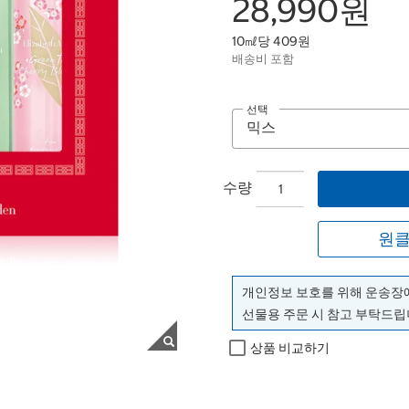
28,990원
10㎖당 409원
배송비 포함
선택
수량
원클
개인정보 보호를 위해 운송장
선물용 주문 시 참고 부탁드립
상품 비교하기