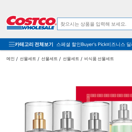
컨
메
텐
뉴
츠
로
로
바
바
로
로
가
가
기
기
카테고리 전체보기
스페셜 할인
Buyer's Pick
비즈니스 
메인
선물세트
선물세트
선물세트
비식품 선물세트