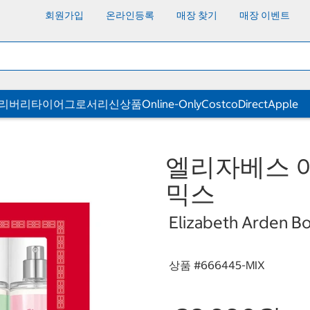
회원가입
온라인등록
매장 찾기
매장 이벤트
딜리버리
타이어
그로서리
신상품
Online-Only
CostcoDirect
Apple
엘리자베스 아
믹스
Elizabeth Arden Bod
상품 #
666445-MIX